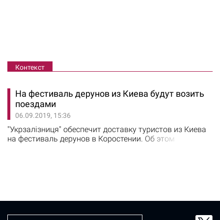
Контекст
На фестиваль дерунов из Киева будут возить
поездами
06.09.2019, 15:36
"Укрзалізниця" обеспечит доставку туристов из Киева
на фестиваль дерунов в Коростении. Об этом
сообщается на сайте предприятия. Фестиваль
состоится14 сентября. На один день будет продлен
маршрут поезда №896 Шостка — Киев-Волынский до
Коростеня. Вернуться в столицу любители дерунов
смогут на поезде №898 Коростень — Киев-
Пасажирский.