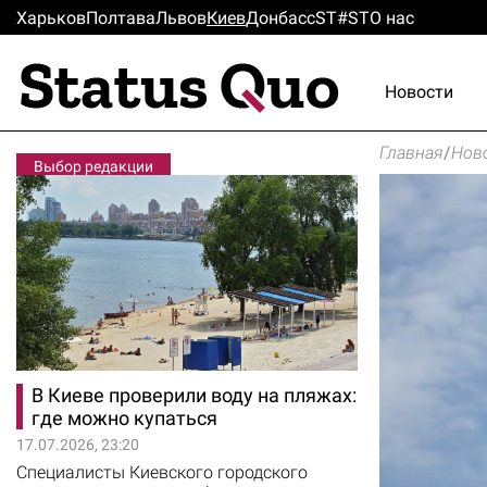
Харьков
Полтава
Львов
Киев
Донбасс
ST#ST
О нас
Новости
Главная
/
Нов
Выбор редакции
В Киеве проверили воду на пляжах:
где можно купаться
17.07.2026, 23:20
Специалисты Киевского городского