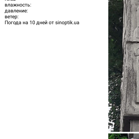
влажность:
давление:
ветер:
Погода на 10 дней от
sinoptik.ua