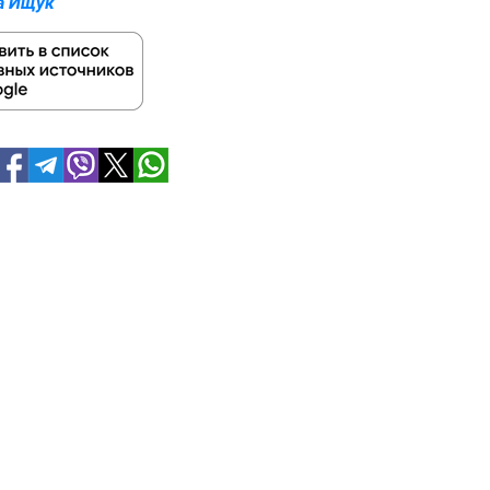
а Ищук