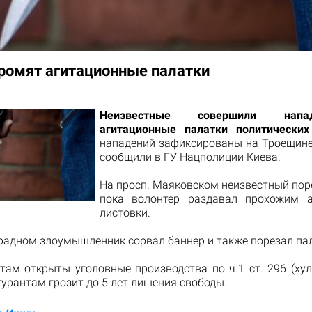
громят агитационные палатки
Неизвестные совершили нап
агитационные палатки политических
нападений зафиксированы на Троещине
сообщили в ГУ Нацполиции Киева.
На просп. Маяковском неизвестный пор
пока волонтер раздавал прохожим а
листовки.
радном злоумышленник сорвал баннер и также порезал пал
там открыты уголовные производства по ч.1 ст. 296 (хул
урантам грозит до 5 лет лишения свободы.