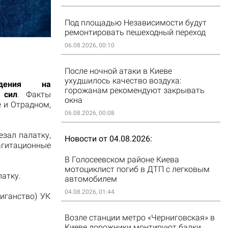
Под площадью Независимости будут
ремонтировать пешеходный переход
06.08.2026, 00:10
После ночной атаки в Киеве
ухудшилось качество воздуха:
адения на
горожанам рекомендуют закрывать
 сил
. Факты
окна
 и Отрадном,
06.08.2026, 00:08
езал палатку,
Новости от 04.08.2026
гитационные
В Голосеевском районе Киева
мотоциклист погиб в ДТП с легковым
атку.
автомобилем
04.08.2026, 01:44
иганство) УК
Возле станции метро «Черниговская» в
Киеве дорожники монтируют балки