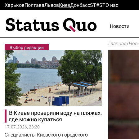
Харьков
Полтава
Львов
Киев
Донбасс
ST#ST
О нас
Новости
Главная
/
Нов
Выбор редакции
В Киеве проверили воду на пляжах:
где можно купаться
17.07.2026, 23:20
Специалисты Киевского городского