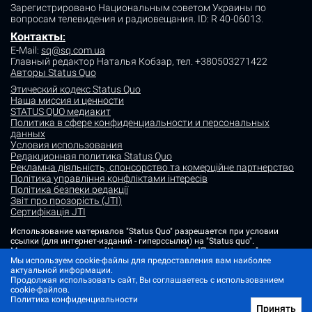
Зарегистрировано Национальным советом Украины по
вопросам телевидения и радиовещания.
ID: R 40-06013.
Контакты
:
E-Mail:
sq@sq.com.ua
Главный редактор Наталья Кобзар,
тел. +380503271422
Авторы Status Quo
Этический кодекс Status Quo
Наша миссия и ценности
STATUS QUO медиакит
Политика в сфере конфиденциальности и персональных
данных
Условия использования
Редакционная политика Status Quo
Рекламна діяльність, спонсорство та комерційне партнерство
Політика управління конфліктами інтересів
Політика безпеки редакції
Звіт про прозорість (JTI)
Сертифікація JTI
Использование материалов "Status Quo" разрешается при условии
ссылки (для интернет-изданий - гиперссылки) на "Status quo".
Материалы в рубриках "Новости партнеров" и "Пресс-релизы"
Мы используем cookie-файлы для предоставления вам наиболее
размещаются на правах рекламы или в рамках некоммерческого
актуальной информации.
партнерства.
Продолжая использовать сайт, Вы соглашаетесь с использованием
Изображения, содержащие метку "Status Quo" или не содержащие
cookie-файлов.
информации об источнике фото, являются иллюстративными либо
Политика конфиденциальности
сгенерированными ИИ
Принять