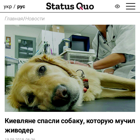
укр
рус
Главная
/
Новости
Киевляне спасли собаку, которую мучил
живодер
19.09.2018, 06:36