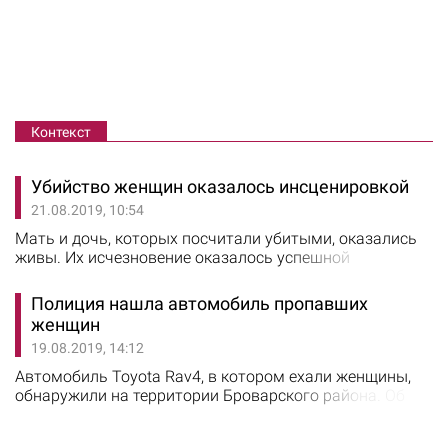
Контекст
Убийство женщин оказалось инсценировкой
21.08.2019, 10:54
Мать и дочь, которых посчитали убитыми, оказались
живы. Их исчезновение оказалось успешной
спецоперацией силовиков, сообщили в ГУ Нацполиции
Киевской области. Выяснилось, что женщину поручил
Полиция нашла автомобиль пропавших
убить бывший муж старшей женщины, чтобы не
женщин
делить с ней имущество после развода. Действовал
19.08.2019, 14:12
злоумышленник в сговоре со своей нынешней
супругой. Убийство экс-жены и ее дочери мужчина
Автомобиль Toyota Rav4, в котором ехали женщины,
оценил…
обнаружили на территории Броварского района. Об
этом сообщили в ГУ Нацполиции Киевской области. В
салоне автомобиля полицейские нашли документы на