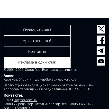
машину, водительское удостоверение, личные вещи
пропавших женщин. Также на автомобиле эксперт
обнаружил отпечатки пальцев и биологические
образцы. Напомним, 31-летняя Юлия Зайковская…
Позвонить нам
Архив новостей
Контакты
Реклама в один клик
© 2001-2026, Staus Quo. Все права защищены.
Адрес:
Харьков, 61057, ул. Донец-Захаржевского 6/8
Зарегистрировано Национальным советом Украины по
вопросам телевидения и радиовещания.
ID: R 40-06013.
Контакты
:
E-Mail:
sq@sq.com.ua
Главный редактор Наталья Кобзар,
тел. +380503271422
Авторы Status Quo