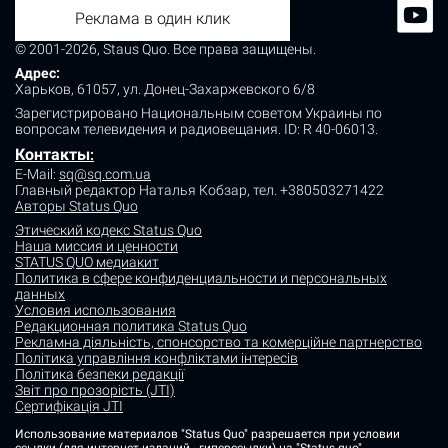
Реклама в один клик
© 2001-2026, Staus Quo. Все права защищены.
Адрес:
Харьков, 61057, ул. Донец-Захаржевского 6/8
Зарегистрировано Национальным советом Украины по
вопросам телевидения и радиовещания.
ID: R 40-06013.
Контакты
:
E-Mail:
sq@sq.com.ua
Главный редактор Наталья Кобзар,
тел. +380503271422
Авторы Status Quo
Этический кодекс Status Quo
Наша миссия и ценности
STATUS QUO медиакит
Политика в сфере конфиденциальности и персональных
данных
Условия использования
Редакционная политика Status Quo
Рекламна діяльність, спонсорство та комерційне партнерство
Політика управління конфліктами інтересів
Політика безпеки редакції
Звіт про прозорість (JTI)
Сертифікація JTI
Использование материалов "Status Quo" разрешается при условии
ссылки (для интернет-изданий - гиперссылки) на "Status quo".