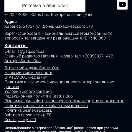
Реклама в один клик
© 2001-2026, Staus Quo. Все права защищены.
Адрес:
Харьков, 61057, ул. Донец-Захаржевского 6/8
Зарегистрировано Национальным советом Украины по
вопросам телевидения и радиовещания.
ID: R 40-06013.
Контакты
:
E-Mail:
sq@sq.com.ua
Главный редактор Наталья Кобзар,
тел. +380503271422
Авторы Status Quo
Этический кодекс Status Quo
Наша миссия и ценности
STATUS QUO медиакит
Политика в сфере конфиденциальности и персональных
данных
Условия использования
Редакционная политика Status Quo
Рекламна діяльність, спонсорство та комерційне партнерство
Політика управління конфліктами інтересів
Політика безпеки редакції
Звіт про прозорість (JTI)
Сертифікація JTI
Использование материалов "Status Quo" разрешается при условии
ссылки (для интернет-изданий - гиперссылки) на "Status quo".