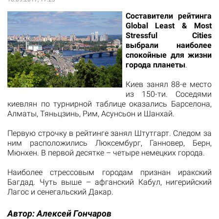
Составители рейтинга
Global Least & Most
Stressful Cities
выбрали наиболее
спокойные для жизни
города планеты
.
Киев занял 88-е место
из 150-ти. Соседями
киевлян по турнирной таблице оказались Барселона,
Алматы, Тяньцзинь, Рим, Асунсьон и Шанхай.
Первую строчку в рейтинге занял Штутгарт. Следом за
ним расположились Люксембург, Ганновер, Берн,
Мюнхен. В первой десятке – четыре немецких города.
Наиболее стрессовым городам признан иракский
Багдад. Чуть выше – афганский Кабул, нигерийский
Лагос и сенегальский Дакар.
Автор:
Алексей Гончаров