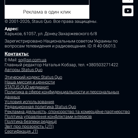
Реклама в один клик
© 2001-2026, Staus Quo. Все права защищены.
Адрес:
Харьков, 61057, ул. Донец-Захаржевского 6/8
Зарегистрировано Национальным советом Украины по
вопросам телевидения и радиовещания.
ID: R 40-06013.
Контакты
:
E-Mail:
sq@sq.com.ua
Главный редактор Наталья Кобзар,
тел. +380503271422
Авторы Status Quo
Этический кодекс Status Quo
Наша миссия и ценности
STATUS QUO медиакит
Политика в сфере конфиденциальности и персональных
данных
Условия использования
Редакционная политика Status Quo
Рекламна діяльність, спонсорство та комерційне партнерство
Політика управління конфліктами інтересів
Політика безпеки редакції
Звіт про прозорість (JTI)
Сертифікація JTI