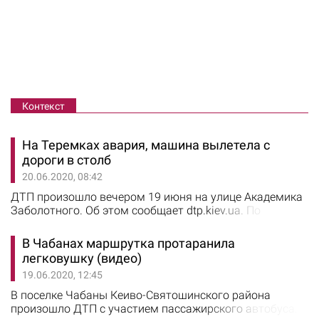
Контекст
На Теремках авария, машина вылетела с
дороги в столб
20.06.2020, 08:42
ДТП произошло вечером 19 июня на улице Академика
Заболотного. Об этом сообщает dtp.kiev.ua. По
предварительным данным, водитель автомобиля Kia
ceed ехал со стороны Столичного шоссе в направлении
В Чабанах маршрутка протаранила
Одесской площади. На мокрой от дождя дороге он не
легковушку (видео)
справился с управлением, зацепил бордюр и врезался
19.06.2020, 12:45
в столб. С места происшествия водителя
госпитализировали.
​В поселке Чабаны Кеиво-Святошинского района
произошло ДТП с участием пассажирского автобуса.