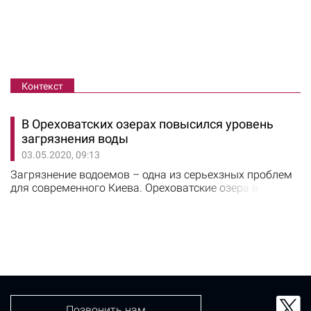
Контекст
В Ореховатских озерах повысился уровень
загрязнения воды
03.05.2020, 09:13
Загрязнение водоемов – одна из серьехзных проблем
для современного Киева. Ореховатские озера в
Голосеевском районе подвергаются загрязнению. Об
этом сообщило издание kievvlast со ссылкой на
депутата Александра Пабата. По версии депутата, в
водоемы Национального природного парка
"Голосеевский" производится систематический сброс
загрязняющих веществ.
Позвонить нам