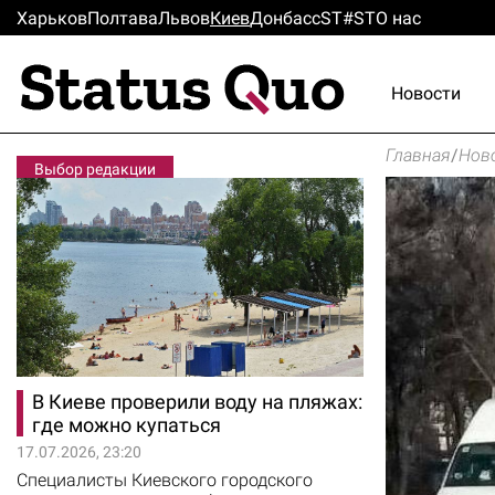
Харьков
Полтава
Львов
Киев
Донбасс
ST#ST
О нас
Новости
Главная
/
Нов
Выбор редакции
В Киеве проверили воду на пляжах:
где можно купаться
17.07.2026, 23:20
Специалисты Киевского городского