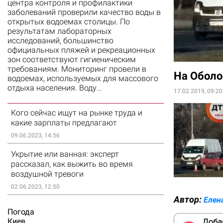
центра контроля и профилактики
заболеваний проверили качество воды в
открытых водоемах столицы. По
результатам лабораторных
исследований, большинство
официальных пляжей и рекреационных
зон соответствуют гигиеническим
требованиям. Мониторинг провели в
На Оболо
водоемах, используемых для массового
отдыха населения. Воду…
17.02.2019, 09:20
Кого сейчас ищут на рынке труда и
какие зарплаты предлагают
09.06.2023, 14:56
Укрытие или ванная: эксперт
рассказал, как выжить во время
воздушной тревоги
02.06.2023, 12:50
Автор:
Елен
Погода
Киев