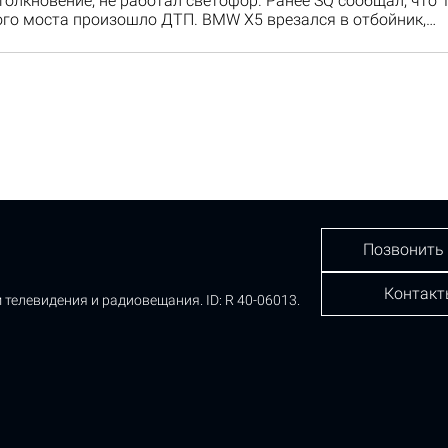
олкновение, не работал светофор. Ранее SQ сообщал, что 
го моста произошло ДТП. BMW X5 врезался в отбойник,…
Позвонить
Контакт
 телевидения и радиовещания.
ID: R 40-06013.