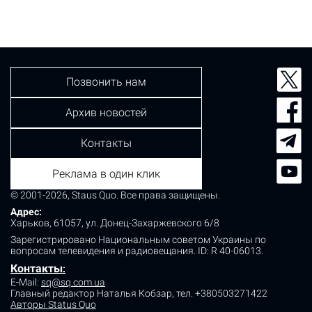
АЭС. Огонь перекинулся в лесную зону в Дитятковском
лесничестве "Северная Пуща". Поджигателю грозит
штраф от 17 000 до 25 500…
Позвонить нам
Архив новостей
Контакты
Реклама в один клик
© 2001-2026, Staus Quo. Все права защищены.
Адрес:
Харьков, 61057, ул. Донец-Захаржевского 6/8
Зарегистрировано Национальным советом Украины по
вопросам телевидения и радиовещания.
ID: R 40-06013.
Контакты
:
E-Mail:
sq@sq.com.ua
Главный редактор Наталья Кобзар,
тел. +380503271422
Авторы Status Quo