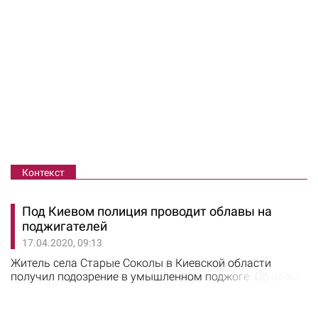
Контекст
Под Киевом полиция проводит облавы на
поджигателей
17.04.2020, 09:13
Житель села Старые Соколы в Киевской области
получил подозрение в умышленном поджоге. Об этом
сообщили в МВД. По версии полиции, по вине 37-
летнего гражданина, который сжигал мусор,
произошел масштабный пожар в зоне Чернобыльской