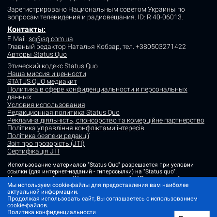
Зарегистрировано Национальным советом Украины по
вопросам телевидения и радиовещания.
ID: R 40-06013.
Контакты
:
E-Mail:
sq@sq.com.ua
Главный редактор Наталья Кобзар,
тел. +380503271422
Авторы Status Quo
Этический кодекс Status Quo
Наша миссия и ценности
STATUS QUO медиакит
Политика в сфере конфиденциальности и персональных
данных
Условия использования
Редакционная политика Status Quo
Рекламна діяльність, спонсорство та комерційне партнерство
Політика управління конфліктами інтересів
Політика безпеки редакції
Звіт про прозорість (JTI)
Сертифікація JTI
Использование материалов "Status Quo" разрешается при условии
ссылки (для интернет-изданий - гиперссылки) на "Status quo".
Материалы в рубриках "Новости партнеров" и "Пресс-релизы"
размещаются на правах рекламы или в рамках некоммерческого
Мы используем cookie-файлы для предоставления вам наиболее
партнерства.
актуальной информации.
Продолжая использовать сайт, Вы соглашаетесь с использованием
Изображения, содержащие метку "Status Quo" или не содержащие
cookie-файлов.
информации об источнике фото, являются иллюстративными либо
Политика конфиденциальности
сгенерированными ИИ