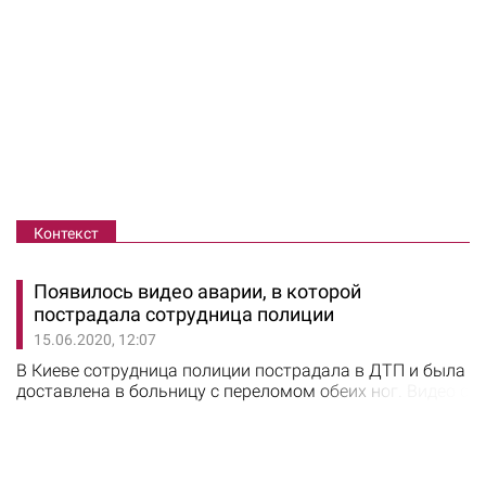
Контекст
Появилось видео аварии, в которой
пострадала сотрудница полиции
15.06.2020, 12:07
В Киеве сотрудница полиции пострадала в ДТП и была
доставлена в больницу с переломом обеих ног. Видео с
места происшествия разместил паблик "Вартові
еспресо". Ранее сообщалось, что женщина-
полицейская пострадала во время оформления ДТП.
Инцидент произошел 14 июня на проспекте Палладина.