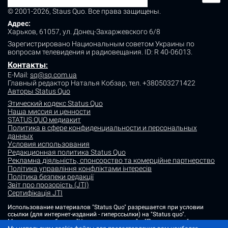
© 2001-2026, Staus Quo. Все права защищены.
Адрес:
Харьков, 61057, ул. Донец-Захаржевского 6/8
Зарегистрировано Национальным советом Украины по
вопросам телевидения и радиовещания.
ID: R 40-06013.
Контакты
:
E-Mail:
sq@sq.com.ua
Главный редактор Наталья Кобзар,
тел. +380503271422
Авторы Status Quo
Этический кодекс Status Quo
Наша миссия и ценности
STATUS QUO медиакит
Политика в сфере конфиденциальности и персональных
данных
Условия использования
Редакционная политика Status Quo
Рекламна діяльність, спонсорство та комерційне партнерство
Політика управління конфліктами інтересів
Політика безпеки редакції
Звіт про прозорість (JTI)
Сертифікація JTI
Использование материалов "Status Quo" разрешается при условии
ссылки (для интернет-изданий - гиперссылки) на "Status quo".
Материалы в рубриках "Новости партнеров" и "Пресс-релизы"