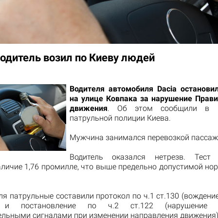
одитель возил по Киеву людей
Водителя автомобиля Dacia останови
на улице Ковпака за нарушение Прав
движения
. Об этом сообщили в п
патрульной полиции Киева.
Мужчина занимался перевозкой пассаж
Водитель оказался нетрезв. Тест
аличие 1,76 промилле, что выше предельно допустимой нор
я патрульные составили протокол по ч.1 ст.130 (вождени
) и постановление по ч.2 ст.122 (нарушение п
ельными сигналами при изменении направления движения)