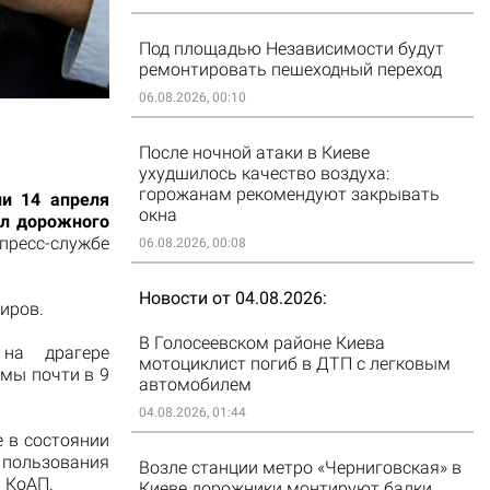
Под площадью Независимости будут
ремонтировать пешеходный переход
06.08.2026, 00:10
После ночной атаки в Киеве
ухудшилось качество воздуха:
горожанам рекомендуют закрывать
ли 14 апреля
окна
ил дорожного
ресс-службе
06.08.2026, 00:08
Новости от 04.08.2026
иров.
В Голосеевском районе Киева
 на драгере
мотоциклист погиб в ДТП с легковым
мы почти в 9
автомобилем
04.08.2026, 01:44
е в состоянии
ользования
Возле станции метро «Черниговская» в
 КоАП.
Киеве дорожники монтируют балки