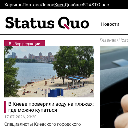
Харьков
Полтава
Львов
Киев
Донбасс
ST#ST
О нас
Новости
Главная
/
Нов
Выбор редакции
В Киеве проверили воду на пляжах:
где можно купаться
17.07.2026, 23:20
Специалисты Киевского городского