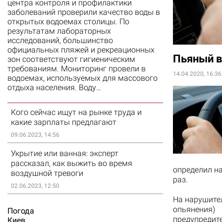
центра контроля и профилактики
заболеваний проверили качество воды в
открытых водоемах столицы. По
результатам лабораторных
исследований, большинство
официальных пляжей и рекреационных
Пьяный в
зон соответствуют гигиеническим
требованиям. Мониторинг провели в
14.04.2020, 16:36
водоемах, используемых для массового
отдыха населения. Воду…
Кого сейчас ищут на рынке труда и
какие зарплаты предлагают
09.06.2023, 14:56
Укрытие или ванная: эксперт
рассказал, как выжить во время
определил н
воздушной тревоги
раз.
02.06.2023, 12:50
На нарушител
опьянения
Погода
предупредит
Киев