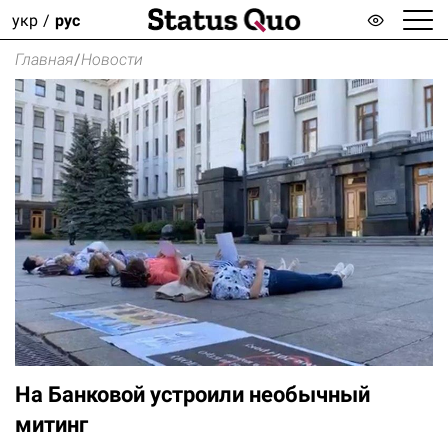
укр
рус
Главная
/
Новости
На Банковой устроили необычный
митинг