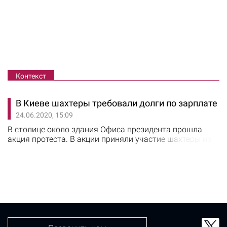
Контекст
В Киеве шахтеры требовали долги по зарплате
24.06.2020, 15:09
​В столице около здания Офиса президента прошла
акция протеста. В акции приняли участие шахтеры из
Львовской области, которые требовали выплатить им
долги по заработной плате. Шахтеры не получают
заработную плату 4 месяца. Горняки шахты "Надежда"
города Сосновка заявили, что 800 сотрудникам не
выплатили в общей сумме 58 млн грн. В среднем,
каждому работнику должны…