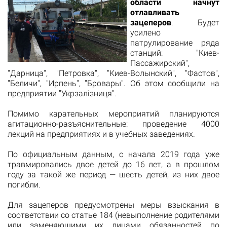
области начнут
отлавливать
зацеперов
. Будет
усилено
патрулирование ряда
станций: "Киев-
Пассажирский",
"Дарница", "Петровка", "Киев-Волынский", "Фастов",
"Беличи", "Ирпень", "Бровары". Об этом сообщили на
предприятии "Укрзалізниця".
Помимо карательных мероприятий планируются
агитационно-разъяснительные: проведение 4000
лекций на предприятиях и в учебных заведениях.
По официальным данным, с начала 2019 года уже
травмировались двое детей до 16 лет, а в прошлом
году за такой же период — шесть детей, из них двое
погибли.
Для зацеперов предусмотрены меры взыскания в
соответствии со статье 184 (невыполнение родителями
или заменяющими их лицами обязанностей по