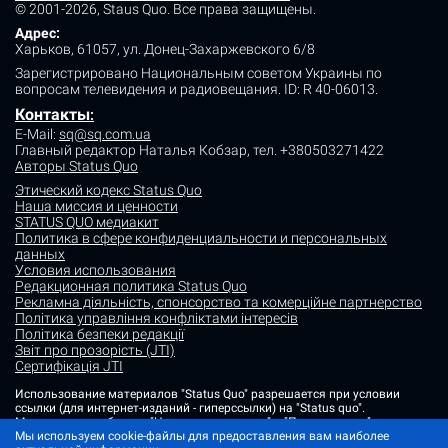
© 2001-2026, Staus Quo. Все права защищены.
Адрес:
Харьков, 61057, ул. Донец-Захаржевского 6/8
Зарегистрировано Национальным советом Украины по
вопросам телевидения и радиовещания.
ID: R 40-06013.
Контакты
:
E-Mail:
sq@sq.com.ua
Главный редактор Наталья Кобзар,
тел. +380503271422
Авторы Status Quo
Этический кодекс Status Quo
Наша миссия и ценности
STATUS QUO медиакит
Политика в сфере конфиденциальности и персональных
данных
Условия использования
Редакционная политика Status Quo
Рекламна діяльність, спонсорство та комерційне партнерство
Політика управління конфліктами інтересів
Політика безпеки редакції
Звіт про прозорість (JTI)
Сертифікація JTI
Использование материалов "Status Quo" разрешается при условии
ссылки (для интернет-изданий - гиперссылки) на "Status quo".
Материалы в рубриках "Новости партнеров" и "Пресс-релизы"
размещаются на правах рекламы или в рамках некоммерческого
Мы используем cookie-файлы для предоставления вам наиболее