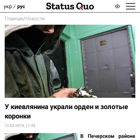
укр
рус
Главная
/
Новости
У киевлянина украли орден и золотые
коронки
12.02.2019, 11:45
В Печерском районе