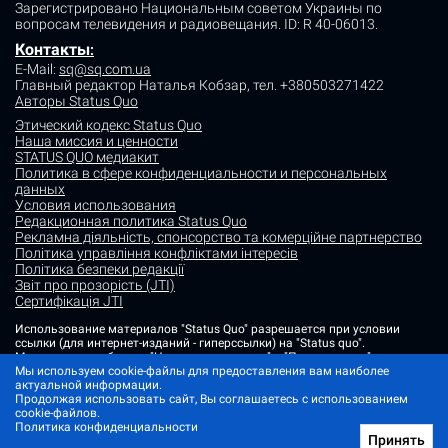
Зарегистрировано Национальным советом Украины по
вопросам телевидения и радиовещания.
ID: R 40-06013.
Контакты
:
E-Mail:
sq@sq.com.ua
Главный редактор Наталья Кобзар,
тел. +380503271422
Авторы Status Quo
Этический кодекс Status Quo
Наша миссия и ценности
STATUS QUO медиакит
Политика в сфере конфиденциальности и персональных
данных
Условия использования
Редакционная политика Status Quo
Рекламна діяльність, спонсорство та комерційне партнерство
Політика управління конфліктами інтересів
Політика безпеки редакції
Звіт про прозорість (JTI)
Сертифікація JTI
Использование материалов "Status Quo" разрешается при условии
ссылки (для интернет-изданий - гиперссылки) на "Status quo".
Материалы в рубриках "Новости партнеров" и "Пресс-релизы"
размещаются на правах рекламы или в рамках некоммерческого
Мы используем cookie-файлы для предоставления вам наиболее
партнерства.
актуальной информации.
Продолжая использовать сайт, Вы соглашаетесь с использованием
Изображения, содержащие метку "Status Quo" или не содержащие
cookie-файлов.
информации об источнике фото, являются иллюстративными либо
Политика конфиденциальности
сгенерированными ИИ
Принять