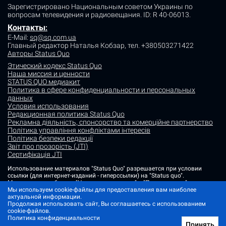
Зарегистрировано Национальным советом Украины по
вопросам телевидения и радиовещания.
ID: R 40-06013.
Контакты
:
E-Mail:
sq@sq.com.ua
Главный редактор Наталья Кобзар,
тел. +380503271422
Авторы Status Quo
Этический кодекс Status Quo
Наша миссия и ценности
STATUS QUO медиакит
Политика в сфере конфиденциальности и персональных
данных
Условия использования
Редакционная политика Status Quo
Рекламна діяльність, спонсорство та комерційне партнерство
Політика управління конфліктами інтересів
Політика безпеки редакції
Звіт про прозорість (JTI)
Сертифікація JTI
Использование материалов "Status Quo" разрешается при условии
ссылки (для интернет-изданий - гиперссылки) на "Status quo".
Материалы в рубриках "Новости партнеров" и "Пресс-релизы"
размещаются на правах рекламы или в рамках некоммерческого
Мы используем cookie-файлы для предоставления вам наиболее
партнерства.
актуальной информации.
Продолжая использовать сайт, Вы соглашаетесь с использованием
Изображения, содержащие метку "Status Quo" или не содержащие
cookie-файлов.
информации об источнике фото, являются иллюстративными либо
Политика конфиденциальности
сгенерированными ИИ
Принять