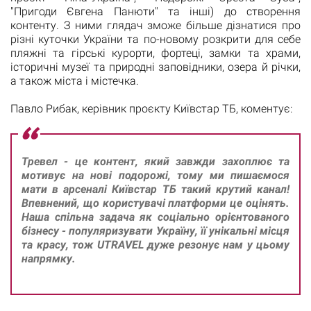
"Пригоди Євгена Панюти" та інші) до створення
контенту. З ними глядач зможе більше дізнатися про
різні куточки України та по-новому розкрити для себе
пляжні та гірські курорти, фортеці, замки та храми,
історичні музеї та природні заповідники, озера й річки,
а також міста і містечка.
Павло Рибак, керівник проєкту Київстар ТБ, коментує:
Тревел - це контент, який завжди захоплює та
мотивує на нові подорожі, тому ми пишаємося
мати в арсеналі Київстар ТБ такий крутий канал!
Впевнений, що користувачі платформи це оцінять.
Наша спільна задача як соціально орієнтованого
бізнесу - популяризувати Україну, її унікальні місця
та красу, тож UTRAVEL дуже резонує нам у цьому
напрямку.