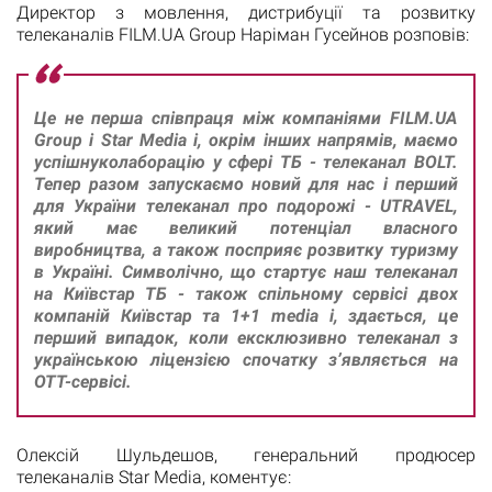
Директор з мовлення, дистрибуції та розвитку
телеканалів FILM.UA Group Наріман Гусейнов розповів:
Це не перша співпраця між компаніями FILM.UA
Group і Star Media і, окрім інших напрямів, маємо
успішнуколаборацію у сфері ТБ - телеканал BOLT.
Тепер разом запускаємо новий для нас і перший
для України телеканал про подорожі - UTRAVEL,
який має великий потенціал власного
виробництва, а також посприяє розвитку туризму
в Україні. Символічно, що стартує наш телеканал
на Київстар ТБ - також спільному сервісі двох
компаній Київстар та 1+1 media і, здається, це
перший випадок, коли ексклюзивно телеканал з
українською ліцензією спочатку з’являється на
OTT-сервісі.
Олексій Шульдешов, генеральний продюсер
телеканалів Star Media, коментує: