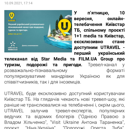
10.09.2021, 17:14
У п’ятницю, 10
вересня, онлайн-
телебачення Київстар
ТБ, спільному проєкті
1+1 media та Київстар,
ексклюзивно стане
доступним UTRAVEL -
перший український
телеканал від Star Media та FILM.UA Group про
туризм, подорожі та пригоди.
Тревел-канал у
розважально-пізнавальному форматі
популяризуватиме мандрівки Україною як для
співвітчизників, так і для іноземців.
UTRAVEL буде ексклюзивно доступний користувачам
Київстар ТБ. На глядачів чекають нові тревел-шоу, які
раніше не транслювалися на телебаченні і, окрім цього,
UTRAVEL залучив тревел-експертів, популярних
ведучих та відомих блогерів ("Однією Правою з
Владом Хільченко", "Visit Ukraine Антона Тараненка",
проєкт "Ніна-Україна", "Подорожі Ореста Зуба",