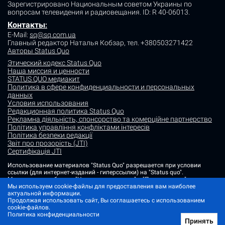
Зарегистрировано Национальным советом Украины по
вопросам телевидения и радиовещания.
ID: R 40-06013.
Контакты
:
E-Mail:
sq@sq.com.ua
Главный редактор Наталья Кобзар,
тел. +380503271422
Авторы Status Quo
Этический кодекс Status Quo
Наша миссия и ценности
STATUS QUO медиакит
Политика в сфере конфиденциальности и персональных
данных
Условия использования
Редакционная политика Status Quo
Рекламна діяльність, спонсорство та комерційне партнерство
Політика управління конфліктами інтересів
Політика безпеки редакції
Звіт про прозорість (JTI)
Сертифікація JTI
Использование материалов "Status Quo" разрешается при условии
ссылки (для интернет-изданий - гиперссылки) на "Status quo".
Материалы в рубриках "Новости партнеров" и "Пресс-релизы"
Мы используем cookie-файлы для предоставления вам наиболее
размещаются на правах рекламы или в рамках некоммерческого
актуальной информации.
партнерства.
Продолжая использовать сайт, Вы соглашаетесь с использованием
Изображения, содержащие метку "Status Quo" или не содержащие
cookie-файлов.
информации об источнике фото, являются иллюстративными либо
Политика конфиденциальности
сгенерированными ИИ
Принять