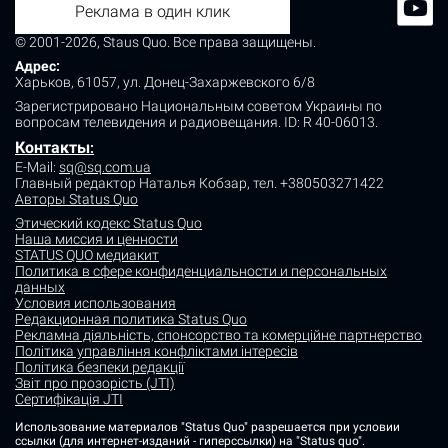
Реклама в один клик
© 2001-2026, Staus Quo. Все права защищены.
Адрес:
Харьков, 61057, ул. Донец-Захаржевского 6/8
Зарегистрировано Национальным советом Украины по
вопросам телевидения и радиовещания.
ID: R 40-06013.
Контакты
:
E-Mail:
sq@sq.com.ua
Главный редактор Наталья Кобзар,
тел. +380503271422
Авторы Status Quo
Этический кодекс Status Quo
Наша миссия и ценности
STATUS QUO медиакит
Политика в сфере конфиденциальности и персональных
данных
Условия использования
Редакционная политика Status Quo
Рекламна діяльність, спонсорство та комерційне партнерство
Політика управління конфліктами інтересів
Політика безпеки редакції
Звіт про прозорість (JTI)
Сертифікація JTI
Использование материалов "Status Quo" разрешается при условии
ссылки (для интернет-изданий - гиперссылки) на "Status quo".