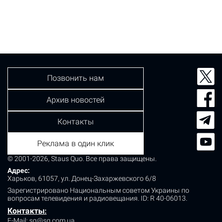
в селе Гланышев Бориспольского района во время
распития алкогольных напитков между сожителями
произошла ссора, в результате которой 43-летняя
местная жительница зарезала 44-летнего
гражданского мужа. Удар ножом пришелся в сердце.
Потерпевший скончался. Открыто уголовное
производство…
Позвонить нам
Архив новостей
Контакты
Реклама в один клик
© 2001-2026, Staus Quo. Все права защищены.
Адрес:
Харьков, 61057, ул. Донец-Захаржевского 6/8
Зарегистрировано Национальным советом Украины по
вопросам телевидения и радиовещания.
ID: R 40-06013.
Контакты
:
E-Mail:
sq@sq.com.ua