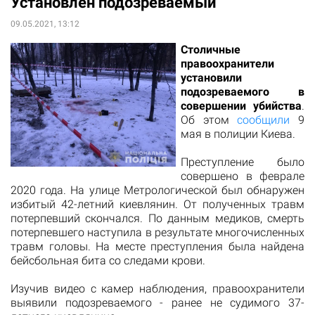
Установлен подозреваемый
09.05.2021, 13:12
Столичные
правоохранители
установили
подозреваемого в
совершении убийства
.
Об этом
сообщили
9
мая в полиции Киева.
Преступление было
совершено в феврале
2020 года. На улице Метрологической был обнаружен
избитый 42-летний киевлянин. От полученных травм
потерпевший скончался. По данным медиков, смерть
потерпевшего наступила в результате многочисленных
травм головы. На месте преступления была найдена
бейсбольная бита со следами крови.
Изучив видео с камер наблюдения, правоохранители
выявили подозреваемого - ранее не судимого 37-