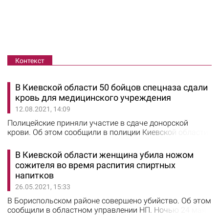
Контекст
В Киевской области 50 бойцов спецназа сдали
кровь для медицинского учреждения
12.08.2021, 14:09
Полицейские приняли участие в сдаче донорской
крови. Об этом сообщили в полиции Киевской области.
12 августа бойцы полка особого назначения
присоединились к процедуре донорства и сдали кровь
В Киевской области женщина убила ножом
и ее компоненты для “Киевского областного центра
сожителя во время распития спиртных
службы крови”. Донорами крови для пациентов,
напитков
которые нуждаются в переливании компонентов крови
26.05.2021, 15:33
в период лечения, стали 50 полицейских.…
В Бориспольском районе совершено убийство. Об этом
сообщили в областном управлении НП. Ночью 24 мая