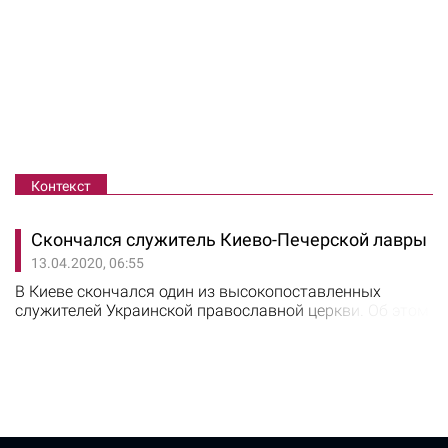
Контекст
Скончался служитель Киево-Печерской лавры
13.04.2020, 06:55
В Киеве скончался один из высокопоставленных
служителей Украинской православной церкви. Об этом
сообщается на сайте Лавры. 12 апреля на 74-м году
жизни после продолжительной болезни скончался
насельник Свято-Успенской Киево-Печерской Лавры
архимандрит Нектарий (в миру – Александр
Коваленко). Ранее сообщалось, что священник
госпитализирован в Александровскую больницу…