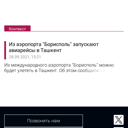
Контекст
Из аэропорта "Борисполь" запускают
авиарейсы в Ташкент
28.09.2021, 15:21
Из международного аэропорта "Борисполь" можно
будет улететь в Ташкент. Об этом сообщили на
странийе аэропорта в Facebook. 26 сентября узбекская
государственная авиакомпания Uzbekistan Airways
вернулась в международный аэропорт "Борисполь" на
маршрут Ташкент-Киев-Ташкент. Рейсы будут
выполняться один раз в неделю - в воскресенье.
Иностранцы, въезжающие…
Позвонить нам