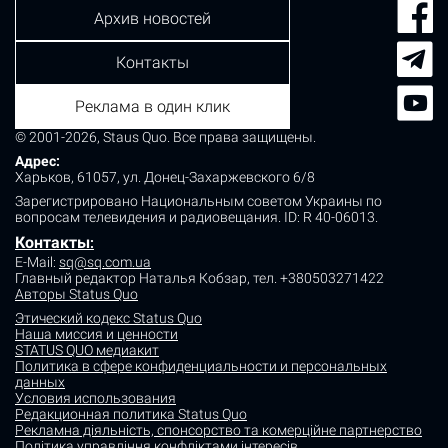
Архив новостей
Контакты
Реклама в один клик
© 2001-2026, Staus Quo. Все права защищены.
Адрес:
Харьков, 61057, ул. Донец-Захаржевского 6/8
Зарегистрировано Национальным советом Украины по
вопросам телевидения и радиовещания.
ID: R 40-06013.
Контакты
:
E-Mail:
sq@sq.com.ua
Главный редактор Наталья Кобзар,
тел. +380503271422
Авторы Status Quo
Этический кодекс Status Quo
Наша миссия и ценности
STATUS QUO медиакит
Политика в сфере конфиденциальности и персональных
данных
Условия использования
Редакционная политика Status Quo
Рекламна діяльність, спонсорство та комерційне партнерство
Політика управління конфліктами інтересів