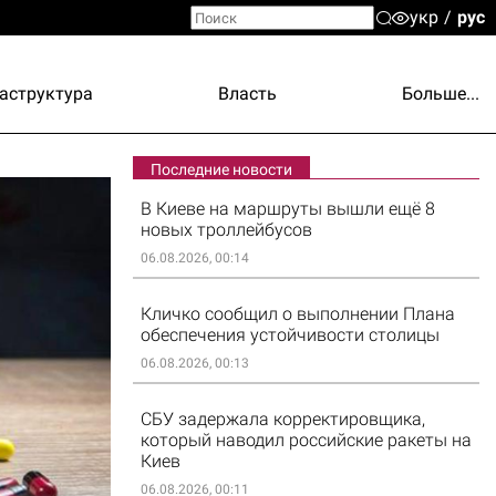
укр
рус
аструктура
Власть
Больше...
Последние новости
В Киеве на маршруты вышли ещё 8
новых троллейбусов
06.08.2026, 00:14
Кличко сообщил о выполнении Плана
обеспечения устойчивости столицы
06.08.2026, 00:13
СБУ задержала корректировщика,
который наводил российские ракеты на
Киев
06.08.2026, 00:11