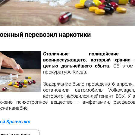
военный перевозил наркотики
Столичные полицейские з
военнослужащего, который хранил 
целью дальнейшего сбыта
. Об этом
прокуратуре Киева.
Задержание было проведено 6 апреля.
остановили автомобиль Volkswage
которого находился лейтенант ВСУ. У 
ужено психотропное вещество – амфетамин, расфасо
акже канабис.
ей Кравченко