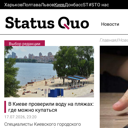
Харьков
Полтава
Львов
Киев
Донбасс
ST#ST
О нас
Новости
Главная
/
Нов
Выбор редакции
В Киеве проверили воду на пляжах:
где можно купаться
17.07.2026, 23:20
Специалисты Киевского городского