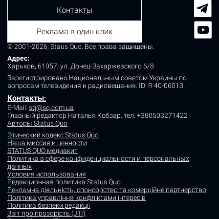
Контакты
Реклама в один клик
© 2001-2026, Staus Quo. Все права защищены.
Адрес:
Харьков, 61057, ул. Донец-Захаржевского 6/8
Зарегистрировано Национальным советом Украины по
вопросам телевидения и радиовещания.
ID: R 40-06013.
Контакты
:
E-Mail:
sq@sq.com.ua
Главный редактор Наталья Кобзар,
тел. +380503271422
Авторы Status Quo
Этический кодекс Status Quo
Наша миссия и ценности
STATUS QUO медиакит
Политика в сфере конфиденциальности и персональных
данных
Условия использования
Редакционная политика Status Quo
Рекламна діяльність, спонсорство та комерційне партнерство
Політика управління конфліктами інтересів
Політика безпеки редакції
Звіт про прозорість (JTI)