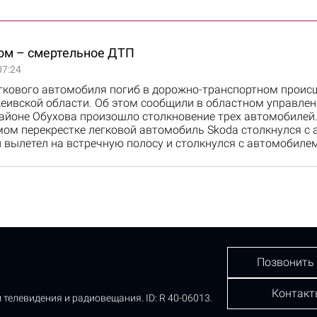
ом – смертельное ДТП
07:24
гкового автомобиля погиб в дорожно-транспортном проис
еивской области. Об этом сообщили в областном управлен
районе Обухова произошло столкновение трех автомобилей.
мом перекрестке легковой автомобиль Skoda столкнулся с
 вылетел на встречную полосу и столкнулся с автомобилем
Позвонить
Контакт
 телевидения и радиовещания.
ID: R 40-06013.