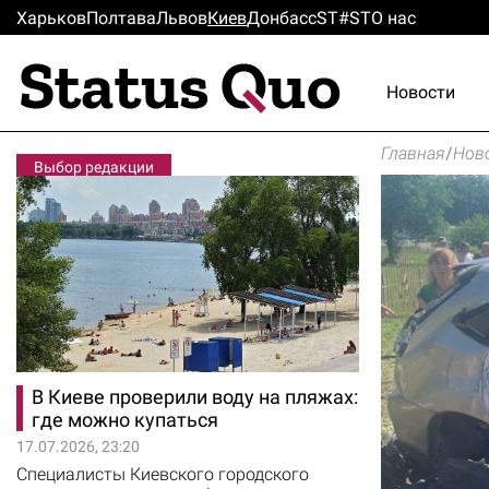
Харьков
Полтава
Львов
Киев
Донбасс
ST#ST
О нас
Новости
Главная
/
Нов
Выбор редакции
В Киеве проверили воду на пляжах:
где можно купаться
17.07.2026, 23:20
Специалисты Киевского городского