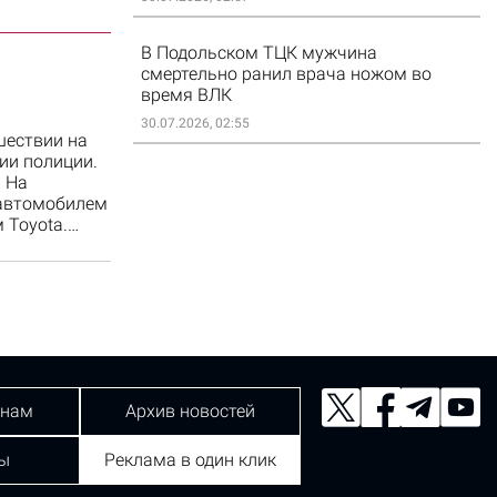
В Подольском ТЦК мужчина
смертельно ранил врача ножом во
время ВЛК
30.07.2026, 02:55
шествии на
ии полиции.
 На
 автомобилем
 Toyota.…
 нам
Архив новостей
ы
Реклама в один клик