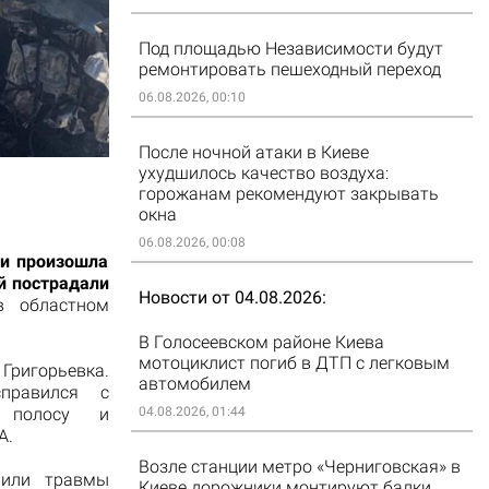
Под площадью Независимости будут
ремонтировать пешеходный переход
06.08.2026, 00:10
После ночной атаки в Киеве
ухудшилось качество воздуха:
горожанам рекомендуют закрывать
окна
06.08.2026, 00:08
ти произошла
ой пострадали
Новости от 04.08.2026
в областном
В Голосеевском районе Киева
мотоциклист погиб в ДТП с легковым
Григорьевка.
автомобилем
правился с
ую полосу и
04.08.2026, 01:44
A.
Возле станции метро «Черниговская» в
чили травмы
Киеве дорожники монтируют балки