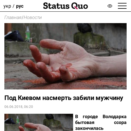
укр
рус
Главная
/
Новости
Под Киевом насмерть забили мужчину
06.06.2018, 06:20
В городе Володарка
бытовая ссора
закончилась