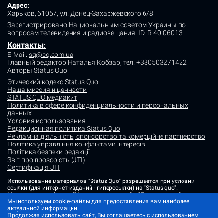
Адрес:
Харьков, 61057, ул. Донец-Захаржевского 6/8
Зарегистрировано Национальным советом Украины по
вопросам телевидения и радиовещания.
ID: R 40-06013.
Контакты
:
E-Mail:
sq@sq.com.ua
Главный редактор Наталья Кобзар,
тел. +380503271422
Авторы Status Quo
Этический кодекс Status Quo
Наша миссия и ценности
STATUS QUO медиакит
Политика в сфере конфиденциальности и персональных
данных
Условия использования
Редакционная политика Status Quo
Рекламна діяльність, спонсорство та комерційне партнерство
Політика управління конфліктами інтересів
Політика безпеки редакції
Звіт про прозорість (JTI)
Сертифікація JTI
Использование материалов "Status Quo" разрешается при условии
ссылки (для интернет-изданий - гиперссылки) на "Status quo".
Материалы в рубриках "Новости партнеров" и "Пресс-релизы"
Мы используем cookie-файлы для предоставления вам наиболее
размещаются на правах рекламы или в рамках некоммерческого
актуальной информации.
партнерства.
Продолжая использовать сайт, Вы соглашаетесь с использованием