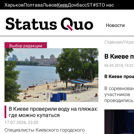
Харьков
Полтава
Львов
Киев
Донбасс
ST#ST
О нас
Новости
Главная
/
Нов
Выбор редакции
В Киеве 
06.05.2018, 10:22
В Киеве про
В соревнова
участников
проводились 
В Киеве проверили воду на пляжах:
где можно купаться
17.07.2026, 23:20
Специалисты Киевского городского