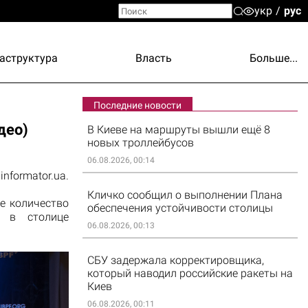
укр
рус
аструктура
Власть
Больше...
Последние новости
део)
В Киеве на маршруты вышли ещё 8
новых троллейбусов
06.08.2026, 00:14
informator.ua.
Кличко сообщил о выполнении Плана
е количество
обеспечения устойчивости столицы
я в столице
06.08.2026, 00:13
СБУ задержала корректировщика,
который наводил российские ракеты на
Киев
06.08.2026, 00:11