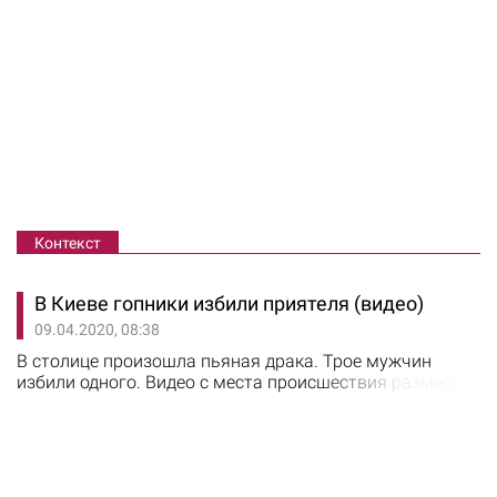
Контекст
В Киеве гопники избили приятеля (видео)
09.04.2020, 08:38
В столице произошла пьяная драка. Трое мужчин
избили одного. Видео с места происшествия разместил
"Киев оперативный". Инцидент произошел поздно
вечером на проспекте Победы. Неравнодушные
граждане, наблюдавшие избиение, вызвали полицию.
Патрульным понадобилось три минут, чтобы прибыть
на место преступления. На месте происшествия был