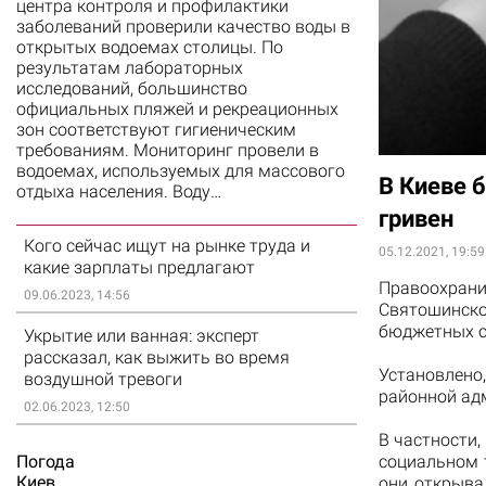
центра контроля и профилактики
заболеваний проверили качество воды в
открытых водоемах столицы. По
результатам лабораторных
исследований, большинство
официальных пляжей и рекреационных
зон соответствуют гигиеническим
требованиям. Мониторинг провели в
водоемах, используемых для массового
В Киеве 
отдыха населения. Воду…
гривен
Кого сейчас ищут на рынке труда и
05.12.2021, 19:59
какие зарплаты предлагают
Правоохрани
09.06.2023, 14:56
Святошинско
бюджетных с
Укрытие или ванная: эксперт
рассказал, как выжить во время
Установлено
воздушной тревоги
районной ад
02.06.2023, 12:50
В частности
Погода
социальном 
Киев
они открыва