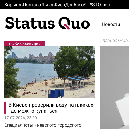
Харьков
Полтава
Львов
Киев
Донбасс
ST#ST
О нас
Новости
Главная
/
Нов
Выбор редакции
В Киеве проверили воду на пляжах:
где можно купаться
17.07.2026, 23:20
Специалисты Киевского городского