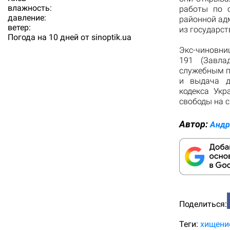
влажность:
работы по 
давление:
районной ад
ветер:
из государст
Погода на 10 дней от
sinoptik.ua
Экс-чиновни
191 (Завла
служебным по
и выдача д
кодекса Укр
свободы на с
Автор:
Андр
Поделиться:
Теги:
хищени