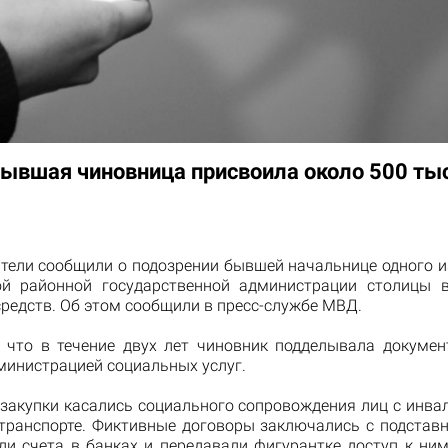
бывшая чиновница присвоила около 500 ты
тели сообщили о подозрении бывшей начальнице одного и
й районной государственной администрации столицы 
редств. Об этом сообщили в пресс-службе МВД.
, что в течение двух лет чиновник подделывала докумен
министрацией социальных услуг.
, закупки касались социального сопровождения лиц с инва
транспорте. Фиктивные договоры заключались с подстав
ли счета в банках и передавали фигурантке доступ к ним