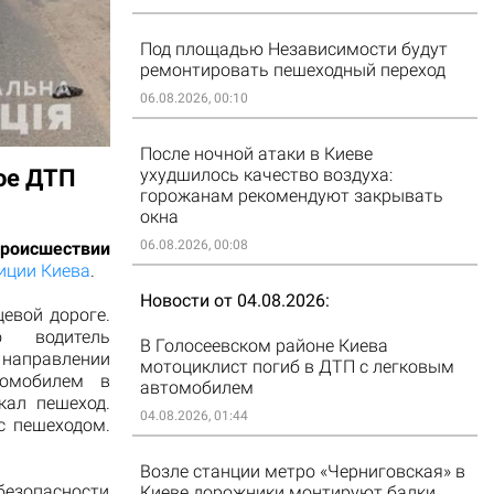
Под площадью Независимости будут
ремонтировать пешеходный переход
06.08.2026, 00:10
После ночной атаки в Киеве
ое ДТП
ухудшилось качество воздуха:
горожанам рекомендуют закрывать
окна
06.08.2026, 00:08
происшествии
иции Киева
.
Новости от 04.08.2026
евой дороге.
о водитель
В Голосеевском районе Киева
направлении
мотоциклист погиб в ДТП с легковым
томобилем в
автомобилем
кал пешеход.
04.08.2026, 01:44
с пешеходом.
Возле станции метро «Черниговская» в
безопасности
Киеве дорожники монтируют балки