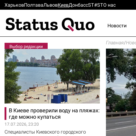
Харьков
Полтава
Львов
Киев
Донбасс
ST#ST
О нас
Новости
Главная
/
Нов
Выбор редакции
В Киеве проверили воду на пляжах:
где можно купаться
17.07.2026, 23:20
Специалисты Киевского городского