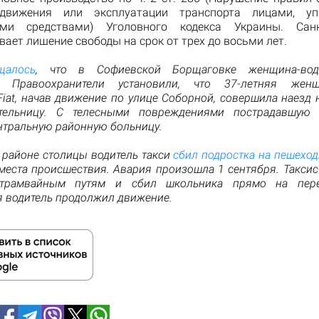
движения или эксплуатации транспорта лицами, у
ыми средствами) Уголовного кодекса Украины. Сан
ает лишение свободы на срок от трех до восьми лет.
щалось
, что в Софиевской Борщаговке женщина-вод
у. Правоохранители установили, что 37-летняя женщи
iat, начав движение по улице Соборной, совершила наезд
тельницу. С телесными повреждениями пострадавшую 
нтральную районную больницу.
 районе столицы водитель такси
сбил подростка на пешехо
места происшествия. ​Авария произошла 1 сентября. Таксист
трамвайным путям и сбил школьника прямо на пере
я водитель продолжил движение.