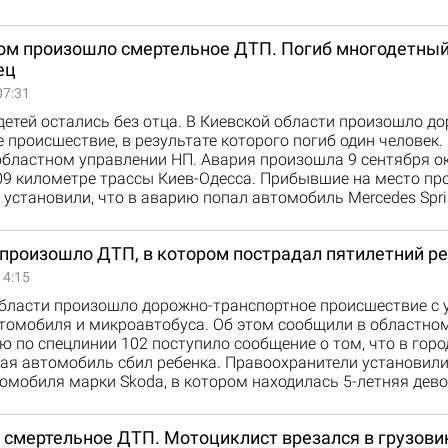
ом произошло смертельное ДТП. Погиб многодетны
ец
07:31
етей остались без отца. В Киевской области произошло д
 происшествие, в результате которого погиб один человек.
областном управлении НП. Авария произошла 9 сентября о
109 километре трассы Киев-Одесса. Прибывшие на место п
установили, что в аварию попал автомобиль Mercedes Sprin
 произошло ДТП, в котором пострадал пятилетний р
14:15
области произошло дорожно-транспортное происшествие с 
втомобиля и микроавтобуса. Об этом сообщили в областно
ю по спецлинии 102 поступило сообщение о том, что в горо
ая автомобиль сбил ребенка. Правоохранители установили
омобиля марки Skoda, в котором находилась 5-летняя дево
 смертельное ДТП. Мотоциклист врезался в грузови