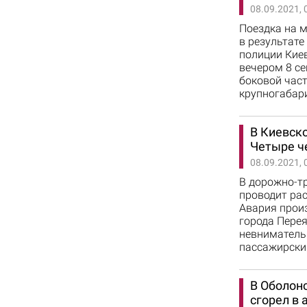
08.09.2021, 
Поездка на 
в результате
полиции Кие
вечером 8 с
боковой част
крупногабар
В Киевск
Четыре ч
08.09.2021, 
В дорожно-т
проводит рас
Авария прои
города Перея
невнимательн
пассажирск
В Оболон
сгорел в