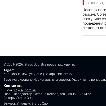
06.09.2021, 
Человек пог
районе. Об э
поступило со
проведения р
легковых авт
© 2001-2026, Staus Quo. Все права защищены.
Адрес:
Харьков, 61057, ул. Донец-Захаржевского 6/8
Зарегистрировано Национальным советом Украины по вопросам
Контакты
:
E-Mail:
sq@sq.com.ua
Главный редактор Наталья Кобзар,
тел. +380503271422
Авторы Status Quo
Этический кодекс Status Quo