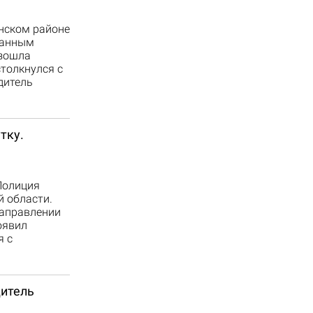
нском районе
данным
изошла
толкнулся с
дитель
тку.
Полиция
й области.
направлении
оявил
я с
дитель