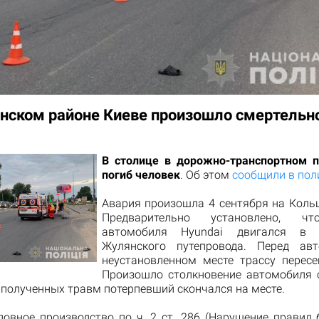
нском районе Киеве произошло смертельн
В столице в дорожно-транспортном 
погиб человек
. Об этом
сообщили в пол
Авария произошла 4 сентября на Кольц
Предварительно установлено, чт
автомобиля Hyundai двигался в 
Жулянского путепровода. Перед ав
неустановленном месте трассу пересе
Произошло столкновение автомобиля 
 полученных травм потерпевший скончался на месте.
ловное производство по ч. 2 ст. 286 (Нарушение правил 