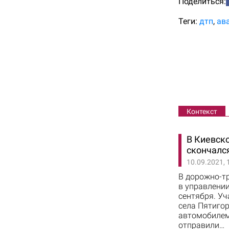
Поделиться:
Теги:
дтп
ав
Контекст
В Киевско
скончалс
10.09.2021, 
В дорожно-т
в управлении
сентября. Уч
села Пятигор
автомобилем,
отправили…