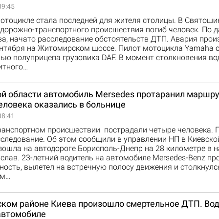
09:45
мотоцикле стала последней для жителя столицы. В Святоши
 дорожно-транспортного происшествия погиб человек. По 
ва, начато расследование обстоятельств ДТП. Авария про
ентября на Житомирском шоссе. Пилот мотоцикла Yamaha с
ью полуприцепа грузовика DAF. В момент столкновения во
итного…
ой области автомобиль Mersedes протаранил маршру
еловека оказались в больнице
08:41
ранспортном происшествии пострадали четыре человека. 
следование. Об этом сообщили в управлении НП в Киевско
зошла на автодороге Борисполь-Днепр на 28 километре в 
слав. 23-летний водитель на автомобиле Mersedes-Benz пр
ость, вылетел на встречную полосу движения и столкнулс
им…
ском районе Киева произошло смертельное ДТП. Во
 автомобиле