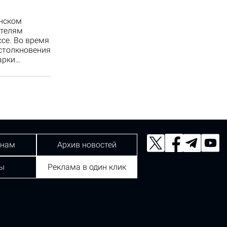
онском
ателям
се. Во время
 столкновения
арки…
 нам
Архив новостей
ы
Реклама в один клик