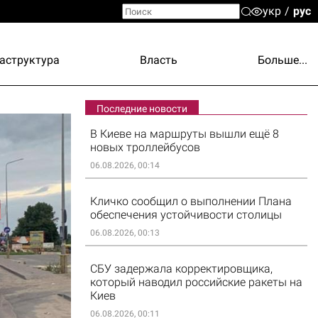
укр
рус
аструктура
Власть
Больше...
Последние новости
В Киеве на маршруты вышли ещё 8
новых троллейбусов
06.08.2026, 00:14
Кличко сообщил о выполнении Плана
обеспечения устойчивости столицы
06.08.2026, 00:13
СБУ задержала корректировщика,
который наводил российские ракеты на
Киев
06.08.2026, 00:11