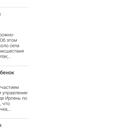
й
орожно-
 Об этом
коло села
роисшествия
ter,…
ебенок
участием
м управлении
де Ирпень по
, что
чка,…
к