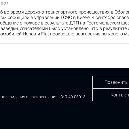
10:38
иб во время дорожно-транспортного происшествия в Обол
том сообщили в управлении ГСЧС в Киеве. 4 сентября спас
общение о пожаре в результате ДТП на Гостомельском шос
азведки, спасателями было установлено, что в результате
омобилей Honda и Fiat произошло возгорание легкового м
Позвонить
Контакт
 телевидения и радиовещания.
ID: R 40-06013.