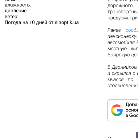
влажность:
дорожного 
давление:
транспортн
ветер:
предусматрив
Погода на 10 дней от
sinoptik.ua
Ранее
сооб
пенсионерк
автомобиля F
местную жи
Боярскую це
В Дарницком
и скрылся с 
мчался по 
столкновени