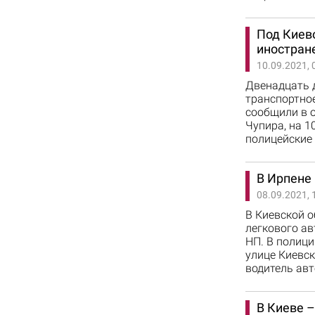
Под Киев
иностран
10.09.2021, 
Двенадцать д
транспортное
сообщили в 
Чупира, на 
полицейские 
В Ирпене
08.09.2021, 
В Киевской 
легкового а
НП. В полици
улице Киевск
водитель авт
В Киеве –