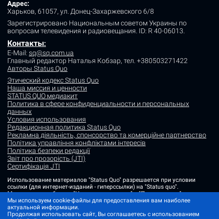
Адрес:
Харьков, 61057, ул. Донец-Захаржевского 6/8
Зарегистрировано Национальным советом Украины по
вопросам телевидения и радиовещания.
ID: R 40-06013.
Контакты
:
E-Mail:
sq@sq.com.ua
Главный редактор Наталья Кобзар,
тел. +380503271422
Авторы Status Quo
Этический кодекс Status Quo
Наша миссия и ценности
STATUS QUO медиакит
Политика в сфере конфиденциальности и персональных
данных
Условия использования
Редакционная политика Status Quo
Рекламна діяльність, спонсорство та комерційне партнерство
Політика управління конфліктами інтересів
Політика безпеки редакції
Звіт про прозорість (JTI)
Сертифікація JTI
Использование материалов "Status Quo" разрешается при условии
ссылки (для интернет-изданий - гиперссылки) на "Status quo".
Материалы в рубриках "Новости партнеров" и "Пресс-релизы"
размещаются на правах рекламы или в рамках некоммерческого
Мы используем cookie-файлы для предоставления вам наиболее
партнерства.
актуальной информации.
Продолжая использовать сайт, Вы соглашаетесь с использованием
Изображения, содержащие метку "Status Quo" или не содержащие