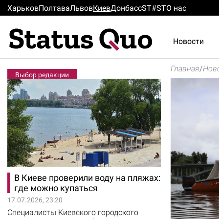
Харьков
Полтава
Львов
Киев
Донбасс
ST#ST
О нас
Новости
Главная
/
Нов
Выбор редакции
В Киеве проверили воду на пляжах:
где можно купаться
17.07.2026, 23:20
Специалисты Киевского городского