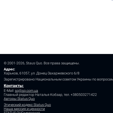
© 2001-2026, Staus Quo. Все права защищены.
Адрес:
Харьков, 61057, ул. Донец-Захаржевского 6/8
Зарегистрировано Национальным советом Украины по вопросам
Контакты
:
E-Mail:
sq@sq.com.ua
Главный редактор Наталья Кобзар,
тел. +380503271422
Авторы Status Quo
Этический кодекс Status Quo
Наша миссия и ценности
STATUS QUO медиакит