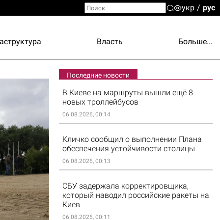
укр
рус
аструктура
Власть
Больше...
Последние новости
В Киеве на маршруты вышли ещё 8
новых троллейбусов
06.08.2026, 00:14
Кличко сообщил о выполнении Плана
обеспечения устойчивости столицы
06.08.2026, 00:13
СБУ задержала корректировщика,
который наводил российские ракеты на
Киев
06.08.2026, 00:11