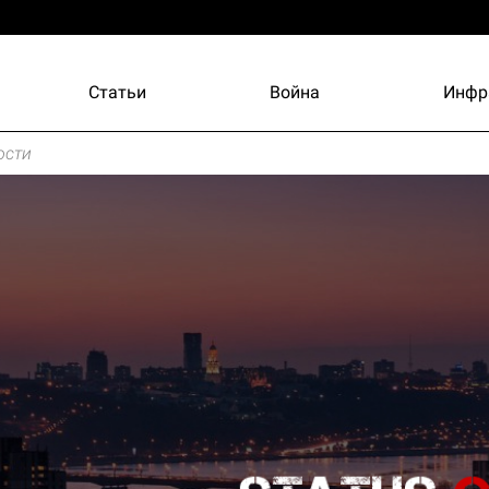
Статьи
Война
Инфр
ости