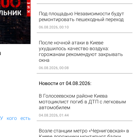
Под площадью Независимости будут
ремонтировать пешеходный переход
06.08.2026, 00:10
После ночной атаки в Киеве
ухудшилось качество воздуха:
а
горожанам рекомендуют закрывать
окна
06.08.2026, 00:08
Новости от 04.08.2026
В Голосеевском районе Киева
мотоциклист погиб в ДТП с легковым
автомобилем
04.08.2026, 01:44
У кого есть
Возле станции метро «Черниговская» в
Киеве дорожники монтируют балки