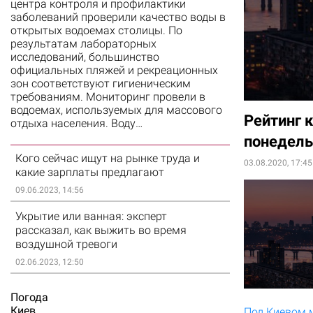
центра контроля и профилактики
заболеваний проверили качество воды в
открытых водоемах столицы. По
результатам лабораторных
исследований, большинство
официальных пляжей и рекреационных
зон соответствуют гигиеническим
требованиям. Мониторинг провели в
водоемах, используемых для массового
Рейтинг к
отдыха населения. Воду…
понедель
Кого сейчас ищут на рынке труда и
03.08.2020, 17:45
какие зарплаты предлагают
09.06.2023, 14:56
Укрытие или ванная: эксперт
рассказал, как выжить во время
воздушной тревоги
02.06.2023, 12:50
Погода
Киев
Под Киевом 