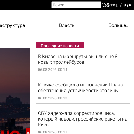
укр
рус
аструктура
Власть
Больше...
Последние новости
В Киеве на маршруты вышли ещё 8
новых троллейбусов
06.08.2026, 00:14
Кличко сообщил о выполнении Плана
обеспечения устойчивости столицы
06.08.2026, 00:13
СБУ задержала корректировщика,
который наводил российские ракеты на
Киев
06.08.2026, 00:11