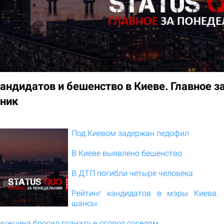
андидатов и бешенство в Киеве. Главное з
ник
Под Киевом задержан педофил
В Киеве выявлено бешенство
В ДТП погибли четыре человека
Рейтинг кандидатов в мэры Киева. 
шансы
мужчина бросил гранату в огород соседям