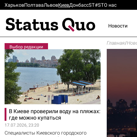
Харьков
Полтава
Львов
Киев
Донбасс
ST#ST
О нас
Новости
Главная
/
Нов
Выбор редакции
В Киеве проверили воду на пляжах:
где можно купаться
17.07.2026, 23:20
Специалисты Киевского городского