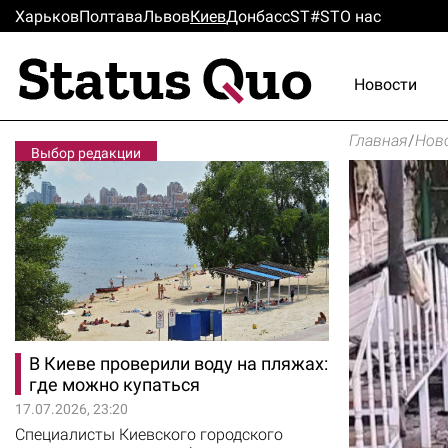
Харьков
Полтава
Львов
Киев
Донбасс
ST#ST
О нас
Новости
Главная
/
Нов
Выбор редакции
В Киеве проверили воду на пляжах:
где можно купаться
17.07.2026, 23:20
Специалисты Киевского городского