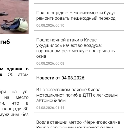
Под площадью Независимости будут
ремонтировать пешеходный переход
06.08.2026, 00:10
После ночной атаки в Киеве
огиб
ухудшилось качество воздуха:
горожанам рекомендуют закрывать
окна
06.08.2026, 00:08
ом здания в
к
. Об этом
Новости от 04.08.2026
В Голосеевском районе Киева
бря на ул.
мотоциклист погиб в ДТП с легковым
ю на место
автомобилем
или, что в
04.08.2026, 01:44
а площади 30
 мужчины без
Возле станции метро «Черниговская» в
Киеве дорожники монтируют балки