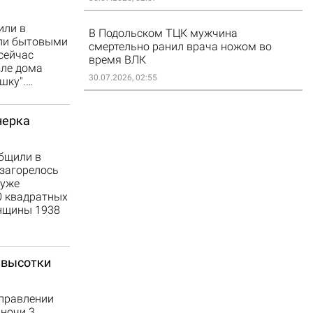
или в
В Подольском ТЦК мужчина
или бытовыми
смертельно ранил врача ножом во
сейчас
время ВЛК
зле дома
30.07.2026, 02:55
шку".…
нерка
бщили в
 загорелось
 уже
0 квадратных
енщины 1938
 высотки
управлении
 ночи 3