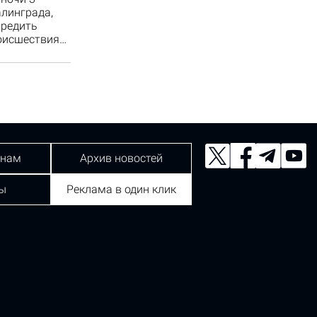
алинграда,
вредить
роисшествия…
 нам
Архив новостей
ы
Реклама в один клик