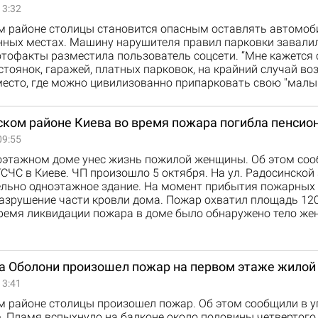
13:32
м районе столицы становится опасным оставлять автомоб
нных местах. Машину нарушителя правил парковки завал
тофакты разместила пользователь соцсети. “Мне кажется 
стоянок, гаражей, платных парковок, на крайний случай во
место, где можно цивилизованно припарковать свою "малы
ском районе Киева во время пожара погибла пенсио
09:55
оэтажном доме унес жизнь пожилой женщины. Об этом соо
СЧС в Киеве. ЧП произошло 5 октября. На ул. Радосинской
ельно одноэтажное здание. На момент прибытия пожарных
азрушение части кровли дома. Пожар охватил площадь 12
время ликвидации пожара в доме было обнаружено тело ж
на Оболони произошел пожар на первом этаже жилой
13:41
м районе столицы произошел пожар. Об этом сообщили в 
. Пламя вспыхнуло на балконе около половины четвертого