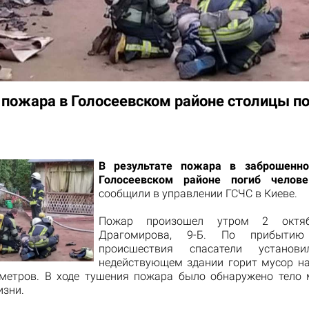
 пожара в Голосеевском районе столицы п
В результате пожара в заброшенн
Голосеевском районе погиб челове
сообщили в управлении ГСЧС в Киеве.
Пожар произошел утром 2 октя
Драгомирова, 9-Б. По прибыти
происшествия спасатели установ
недействующем здании горит мусор н
метров. В ходе тушения пожара было обнаружено тело
изни.