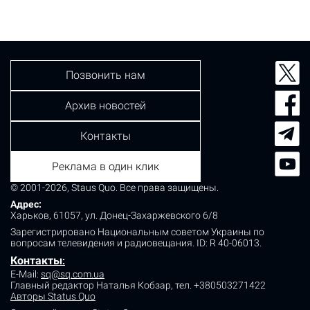
низкопольные и имеют современную электронику,
камеры видеонаблюдения для водителя и плавный ход.
Трамвай имеет большую…
Позвонить нам
Архив новостей
Контакты
Реклама в один клик
© 2001-2026, Staus Quo. Все права защищены.
Адрес:
Харьков, 61057, ул. Донец-Захаржевского 6/8
Зарегистрировано Национальным советом Украины по
вопросам телевидения и радиовещания.
ID: R 40-06013.
Контакты
:
E-Mail:
sq@sq.com.ua
Главный редактор Наталья Кобзар,
тел. +380503271422
Авторы Status Quo