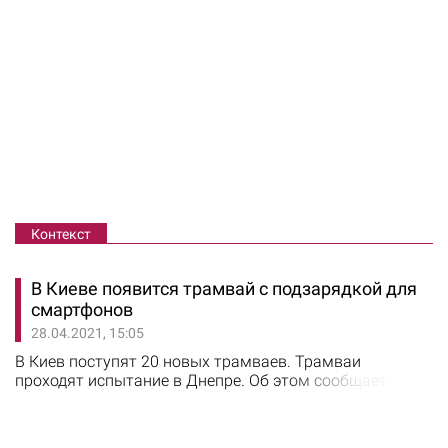
Контекст
В Киеве появится трамвай с подзарядкой для
смартфонов
28.04.2021, 15:05
В Киев поступят 20 новых трамваев. Трамваи
проходят испытание в Днепре. Об этом сообщает
издание zaxid.news со ссылкой на пресс-службу
Днепровского горсовета. В столицу поступят трамваи
“Татра-Юг К1-Т306” производства ”Южмаша”. Трамваи