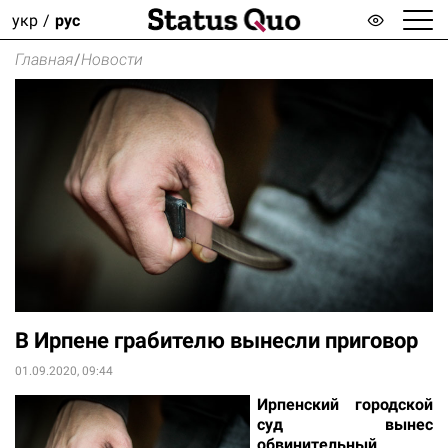
укр
рус
Главная
/
Новости
В Ирпене грабителю вынесли приговор
01.09.2020, 09:44
Ирпенский городской
суд вынес
обвинительный