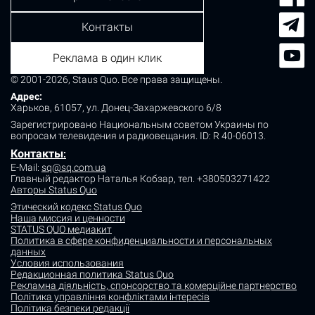
Контакты
Реклама в один клик
© 2001-2026, Staus Quo. Все права защищены.
Адрес:
Харьков, 61057, ул. Донец-Захаржевского 6/8
Зарегистрировано Национальным советом Украины по
вопросам телевидения и радиовещания.
ID: R 40-06013.
Контакты
:
E-Mail:
sq@sq.com.ua
Главный редактор Наталья Кобзар,
тел. +380503271422
Авторы Status Quo
Этический кодекс Status Quo
Наша миссия и ценности
STATUS QUO медиакит
Политика в сфере конфиденциальности и персональных
данных
Условия использования
Редакционная политика Status Quo
Рекламна діяльність, спонсорство та комерційне партнерство
Політика управління конфліктами інтересів
Політика безпеки редакції