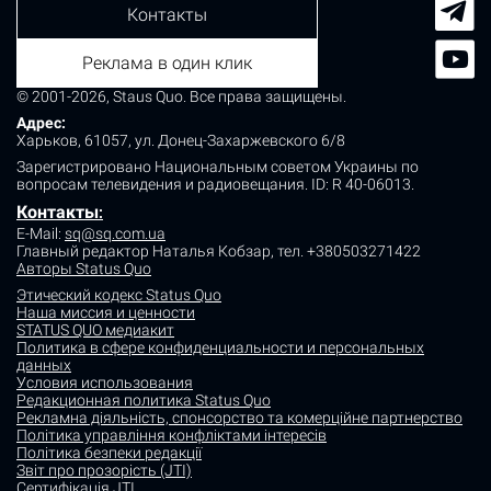
Контакты
Реклама в один клик
© 2001-2026, Staus Quo. Все права защищены.
Адрес:
Харьков, 61057, ул. Донец-Захаржевского 6/8
Зарегистрировано Национальным советом Украины по
вопросам телевидения и радиовещания.
ID: R 40-06013.
Контакты
:
E-Mail:
sq@sq.com.ua
Главный редактор Наталья Кобзар,
тел. +380503271422
Авторы Status Quo
Этический кодекс Status Quo
Наша миссия и ценности
STATUS QUO медиакит
Политика в сфере конфиденциальности и персональных
данных
Условия использования
Редакционная политика Status Quo
Рекламна діяльність, спонсорство та комерційне партнерство
Політика управління конфліктами інтересів
Політика безпеки редакції
Звіт про прозорість (JTI)
Сертифікація JTI