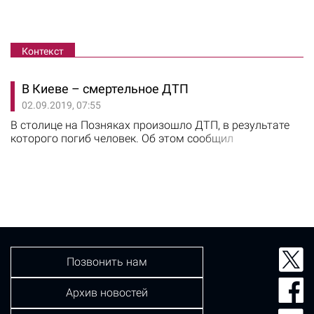
Контекст
В Киеве – смертельное ДТП
02.09.2019, 07:55
В столице на Позняках произошло ДТП, в результате
которого погиб человек. Об этом сообщил
"Информатор". Авария произошла 1 сентября на улице
Ревуцкого, 7. Автомобиль Daewoo Lanos на большой
скорости врезался в стоящий внедорожник Volkswagen
Tiguan. Водитель Lanos скончался на месте. По
предварительным данным, Daewoo зацепил колесом
бровку. Машину занесло и она врезалась…
Позвонить нам
Архив новостей