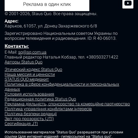
Реклама в один клик
© 2001-2026, Staus Quo. Все права защищены.
Адрес:
Харьков, 61057, ул. Донец-Захаржевского 6/8
Зарегистрировано Национальным советом Украины по
вопросам телевидения и радиовещания.
ID: R 40-06013.
Контакты
:
E-Mail:
sq@sq.com.ua
Главный редактор Наталья Кобзар,
тел. +380503271422
Авторы Status Quo
Этический кодекс Status Quo
Наша миссия и ценности
STATUS QUO медиакит
Политика в сфере конфиденциальности и персональных
данных
Условия использования
Редакционная политика Status Quo
Рекламна діяльність, спонсорство та комерційне партнерство
Політика управління конфліктами інтересів
Політика безпеки редакції
Звіт про прозорість (JTI)
Сертифікація JTI
Использование материалов "Status Quo" разрешается при условии
ссылки (для интернет-изданий - гиперссылки) на "Status quo".