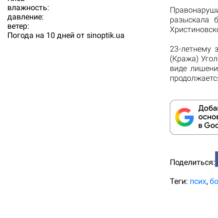
влажность:
Правонаруш
давление:
разыскала б
ветер:
Христиновск
Погода на 10 дней от
sinoptik.ua
23-летнему 
(Кража) Уго
виде лишени
продолжаетс
Поделиться:
Теги:
псих
б