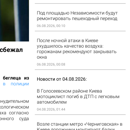
Под площадью Независимости будут
ремонтировать пешеходный переход
06.08.2026, 00:10
После ночной атаки в Киеве
ухудшилось качество воздуха:
 сбежал
горожанам рекомендуют закрывать
окна
06.08.2026, 00:08
 беглеца из
Новости от 04.08.2026
 в полиции
В Голосеевском районе Киева
мотоциклист погиб в ДТП с легковым
инудительном
автомобилем
ологическом
04.08.2026, 01:44
аха согласно
онного суда
Возле станции метро «Черниговская» в
Киеве дорожники монтируют балки