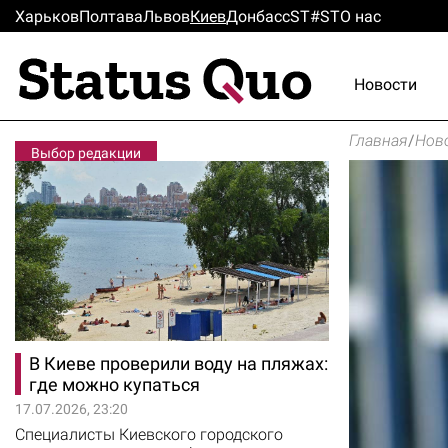
Харьков
Полтава
Львов
Киев
Донбасс
ST#ST
О нас
Новости
Главная
/
Нов
Выбор редакции
В Киеве проверили воду на пляжах:
где можно купаться
17.07.2026, 23:20
Специалисты Киевского городского