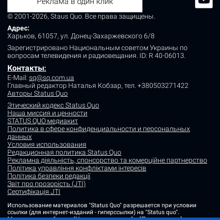
Реклама в один клик
© 2001-2026, Staus Quo. Все права защищены.
Адрес:
Харьков, 61057, ул. Донец-Захаржевского 6/8
Зарегистрировано Национальным советом Украины по
вопросам телевидения и радиовещания.
ID: R 40-06013.
Контакты
:
E-Mail:
sq@sq.com.ua
Главный редактор Наталья Кобзар,
тел. +380503271422
Авторы Status Quo
Этический кодекс Status Quo
Наша миссия и ценности
STATUS QUO медиакит
Политика в сфере конфиденциальности и персональных
данных
Условия использования
Редакционная политика Status Quo
Рекламна діяльність, спонсорство та комерційне партнерство
Політика управління конфліктами інтересів
Політика безпеки редакції
Звіт про прозорість (JTI)
Сертифікація JTI
Использование материалов "Status Quo" разрешается при условии
ссылки (для интернет-изданий - гиперссылки) на "Status quo".
Материалы в рубриках "Новости партнеров" и "Пресс-релизы"