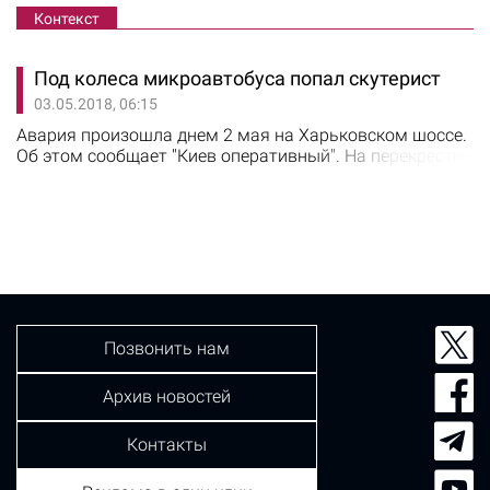
Контекст
Под колеса микроавтобуса попал скутерист
03.05.2018, 06:15
Авария произошла днем 2 мая на Харьковском шоссе.
Об этом сообщает "Киев оперативный". На перекрестке
с ул. Вербицкого на дороге не разминулись
микроавтобус Volkswagen и мотороллер. По словам
автомобилиста, он не заметил мопед. С места
происшествия пострадавшего пилота
госпитализировали в больницу.
Позвонить нам
Архив новостей
Контакты