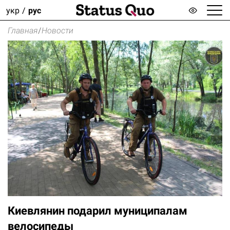
укр
рус
Главная
/
Новости
Киевлянин подарил муниципалам
велосипеды