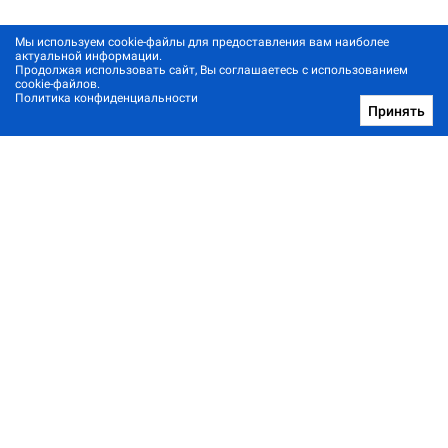
Мы используем cookie-файлы для предоставления вам наиболее
актуальной информации.
Продолжая использовать сайт, Вы соглашаетесь с использованием
cookie-файлов.
Политика конфиденциальности
Принять
Позвонить нам
Архив новостей
Контакты
Реклама в один клик
© 2001-2026, Staus Quo. Все права защищены.
Адрес:
Харьков, 61057, ул. Донец-Захаржевского 6/8