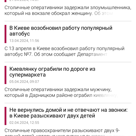
Минобороны отметили, что сейчас в разных регионах
Украины работает уже 20 центров рекрутинга
Столичные оперативники задержали злоумышленника,
украинской армии, где предлагают…
который на вокзале обокрал женщину. Об этом
сообщили в полиции Киева. Злоумышленник похитил у
женщины рюкзак с деньгами, документами и
В Киеве возобновил работу популярный
телефоном. Фигурантом оказался 40-летний житель
автобус
Донецкой области, который ранее привлекался к
13.04.2024, 11:56
уголовной ответственности за совершение
аналогичных преступлений. У него изъяли
С 13 апреля в Киеве возобновил работу популярный
украденный…
автобус №7. Об этом сообщает Департамент
транспортной инфраструктуры КГГА. Автобус
курсирует так: "Львовская площадь -
Киевлянку ограбили по дороге из
железнодорожный вокзал "Центральный". На
супермаркета
маршруте будет работать автобус большой
05.04.2024, 09:07
вместимости с низким уровнем пола,
приспособленный для перевозки людей с
Столичные оперативники задержали мужчину,
инвалидностью и маломобильных.…
который в Дарницком районе ограбил киевлянку,
возвращавшуюся из супермаркета. Об этом сообщили
в полиции Киева. Киевлянка шла домой из
Не вернулись домой и не отвечают на звонки:
супермаркета, когда к ней подбежал неизвестный и
в Киеве разыскивают двух детей
выхватил сумку с документами, деньгами,
02.04.2024, 12:55
банковскими карточками, мобильным телефоном и
другими личными вещами, после чего скрылся.
Столичные правоохранители разыскивают двух 9-
Злоумышленника…