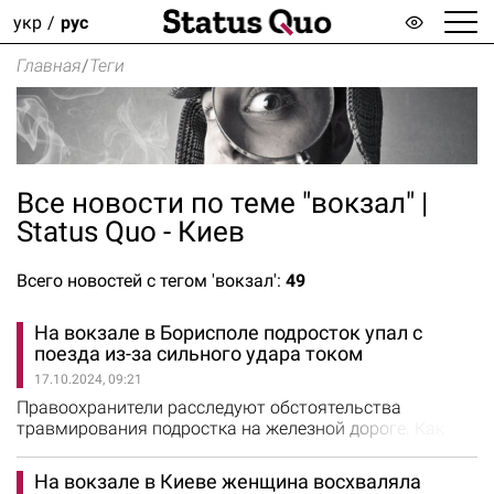
укр
рус
Главная
/
Теги
Все новости по теме "вокзал" |
Status Quo - Киев
Всего новостей с тегом 'вокзал':
49
На вокзале в Борисполе подросток упал с
поезда из-за сильного удара током
17.10.2024, 09:21
Правоохранители расследуют обстоятельства
травмирования подростка на железной дороге. Как
сообщили в полиции Киева, вечером 15 октября 13-
летнего парня ударило током на железнодорожном
На вокзале в Киеве женщина восхваляла
вокзале в городе Борисполь. По предварительным