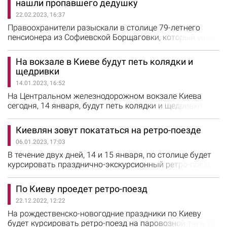
нашли пропавшего дедушку
течение часа. Им оказался 60-летний уроженец
22.02.2023, 16:37
Запорожской области, ранее имевший проблемы с
законом за аналогичные преступления. У него изъяли…
Правоохранители разыскали в столице 79-летнего
пенсионера из Софиевской Борщаговки, который ушел
из дома и потерялся. Об этом сообщили в Бучанском
районном управлении полиции. Так, 21 февраля в
На вокзале в Киеве будут петь колядки и
полицию обратилась 52-летняя жительница
щедривки
Софиевской Борщаговки, которая сообщила, что ее 79-
14.01.2023, 16:52
летний отец, передвигавшийся на коляске, пропал.
Женщина очень взволновалась, поскольку…
На Центральном железнодорожном вокзале Киева
сегодня, 14 января, будут петь колядки и щедривки.
Как сообщили в пресс-службе АО "Укрзалізниця", на
вокзале состоится концерт Львовской национальной
Киевлян зовут покататься на ретро-поезде
академической мужской хоровой капеллы "Дударик".
06.01.2023, 17:03
Лауреаты Национальной премии им. Тараса Шевченко
исполнят украинские и зарубежные композиции, а
В течение двух дней, 14 и 15 января, по столице будет
также колядки…
курсировать празднично-экскурсионный ретро-поезд
на паровозной тяге. Об этом сообщили в АО
"Укрзалізниця". В составе поезда будет два старинных
По Киеву проедет ретро-поезд
паровоза 1954 года и 7 пассажирских вагонов. Поезд
22.12.2022, 12:22
будет отправляться в 12:34 с первой платформы
Центрального железнодорожного вокзала.
На рождественско-новогодние праздники по Киеву
Путешествие продлится…
будет курсировать ретро-поезд на паровозной тяге. Об