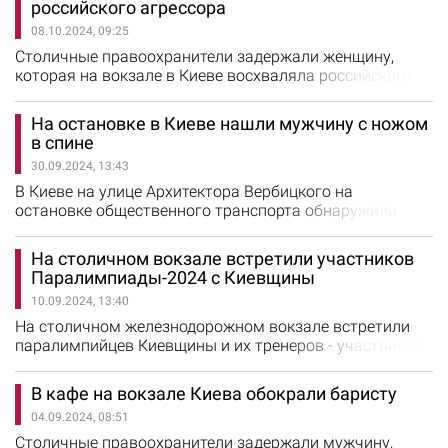
российского агрессора
данным, подросток, игнорируя правила безопасности,
08.10.2024, 09:25
перелезал через один из вагонов неподвижного поезда,
в результате чего его ударило током…
Столичные правоохранители задержали женщину,
которая на вокзале в Киеве восхваляла российского
агрессора. Об этом сообщили в полиции Киева. Во
время мониторинга соцсетей полицейские обнаружили
На остановке в Киеве нашли мужчину с ножом
видеозапись, на которой женщина пренебрежительно
в спине
высказывалась в отношении граждан,
30.09.2024, 13:43
направлявшихся в укрытие во время сигнала
«Воздушная тревога», и восхваляла российского…
В Киеве на улице Архитектора Вербицкого на
остановке общественного транспорта обнаружили
мужчину с ножевым ранением. Об этом сообщили в
полиции Киева. На месте происшествия полицейские
На столичном вокзале встретили участников
обнаружили 44-летнего потерпевшего с воткнутым в
Паралимпиады-2024 с Киевщины
спину ножом. Как выяснилось, ранение мужчина
10.09.2024, 13:40
получил во время распития алкоголя с малознакомым
мужчиной, с которым у него возник конфликт.…
На столичном железнодорожном вокзале встретили
паралимпийцев Киевщины и их тренеров - участников
летних Паралимпийских игр-2024, которые проходили
в Париже с 28 августа по 8 сентября. Серебряных
В кафе на вокзале Киева обокрали баристу
призеров Паралимпийских игр - легкоатлетку Людмилу
04.09.2024, 08:51
Данилину и ее тренера Сергея Стельмаха и пловца
Илью Яременко и его наставницу Людмилу
Столичные правоохранители задержали мужчину,