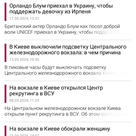
пресс-службе предприятия, в течение всего дня собака
Орландо Блум приехал в Украину, чтобы
пыталась найти среди пассажиров на вокзале своих
поддержать девочку из Ирпеня
владельцев, но тщетно. Железнодорожники не смогли
17.06.2024, 13:31
оставить уставшее и голодное животное на улице,
поэтому временно взяли…
Британский актер Орландо Блум как посол доброй
воли UNICEF приехал в Украину, чтобы поддержать 8-
летнюю Милану из Ирпеня. Об этом рассказали в
UNICEF. Во время боев в Киевской области девочка
В Киеве выключили подсветку Центрального
была вынуждена вместе с родителями бежать из
железнодорожного вокзала: в чем причина
родного города. Девочка получила травму, которая
13.05.2024, 10:56
привела к частичной потере зрения. Но несмотря на
все ужасы она остается сильной и…
В пиковые часы будут выключать подсветку
Центрального железнодорожного вокзала Киева. Это
связано с экономией электроэнергии, объяснили в АО
«Укрзалізниця». Для экономии электроэнергии
На вокзале в Киеве открылся Центр
подсветку, кроме Киева, также выключили на вокзалах
рекрутинга в ВСУ
Львова, Днепра, Одессы и Харькова. Отмечается, что в
08.05.2024, 11:29
случае необходимости на вокзалах снова заработают
пункты несокрушимости…
На Центральном железнодорожном вокзале Киева
открыли пункт рекрутинга в ВСУ. Об этом сообщили в
пресс-службе Минобороны Украины. В этом пункте
будут предоставлять информацию о системе работы и
На вокзале в Киеве обокрали женщину
адреса центров рекрутинга украинской армии. В
21.04.2024, 14:07