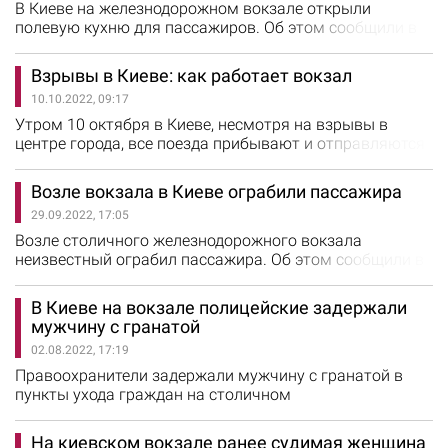
движение по столице по расписанию. Посадка и
В Киеве на железнодорожном вокзале открыли
высадка пассажиров…
полевую кухню для пассажиров. Об этом сообщили в
АО "Укрзалізниця". Питание организовано совместно с
World Central Kitchen. На предприятии отметили, что
Взрывы в Киеве: как работает вокзал
все пассажиры, которые сегодня прибудут после
10.10.2022, 09:17
комендантского часа, смогут остаться на ночь на
вокзале. "Запасы чая и еды уже обновлены", -
Утром 10 октября в Киеве, несмотря на взрывы в
сообщили…
центре города, все поезда прибывают и отправляются
по графику. Об этом сообщили в АО "Укрзалізниця".
"Вокзал открыт для пассажиров с билетами,
Возле вокзала в Киеве ограбили пассажира
подземные укрытия работают, ожидать рейса
29.09.2022, 17:05
возможно в укрытиях", - отметили в АО "Укрзалізниця".
На предприятии отметили, что кольцевая электричка…
Возле столичного железнодорожного вокзала
неизвестный ограбил пассажира. Об этом сообщили в
ГУ Нацполиции Киева. На площади Вокзальной к
пассажиру подошел мужчина и отобрал у него рюкзак
В Киеве на вокзале полицейские задержали
с личными вещами. Приметы злоумышленника
мужчину с гранатой
пострадавший передал полиции. Во время отработки
02.08.2022, 17:19
территории вокзала наряд полицейских заметил
похожего по описанию мужчину. В ходе
Правоохранители задержали мужчину с гранатой в
поверхностной…
пункты ухода граждан на столичном
железнодорожном вокзале. Об этом сообщили в
полиции Киева. 1 августа при проведении контроля
На киевском вокзале ранее судимая женщина