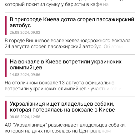
Сливинскую - приветствовали руководитель…
который похитил сумку у баристы в кафе на
железнодорожном вокзале в Киеве. Как сообщили в
полиции Киева, на днях к сотрудникам полиции,
В пригороде Киева дотла сгорел пассажирский
которые несут службы на территории Центрального
автобус
железнодорожного вокзала, обратилась 21-летняя
26.08.2024, 09:02
девушка и сообщила, что у нее похитили сумку с
деньгами и личными вещами. Она рассказала,…
В городе Вишневое возле железнодорожного вокзала
24 августа сгорел пассажирский автобус. Об этом
сообщили в полиции Киевской области.
Правоохранители установили, что водитель
На вокзале в Киеве встретили украинских
транспортного средства как раз завершил рейс. Когда
олимпийцев
мужчина отошел за документами, автобус загорелся.
14.08.2024, 09:56
По предварительной информации, причиной пожара
стало короткое замыкание электроводки.…
На столичном вокзале 13 августа официально
встретили украинских олимпийцев - участников и
призеров летних Олимпийских игр-2024, которые
проходили в Париже. Об этом сообщили в Киевской
Укрзалізниця ищет владельцев собаки,
областной военной администрации. От Киевской
которая потерялась на вокзале в Киеве
областной военной администрации спортсменов
08.08.2024, 12:58
встречали и.о. начальника Управления молодежи и
спорта КОВА Владимир Стеценко и директор
АО "Укрзалізниця" разыскивает владельцев собаки,
Киевского…
которая на днях потерялась на Центральном
железнодорожном вокзале Киева. Как сообщили в