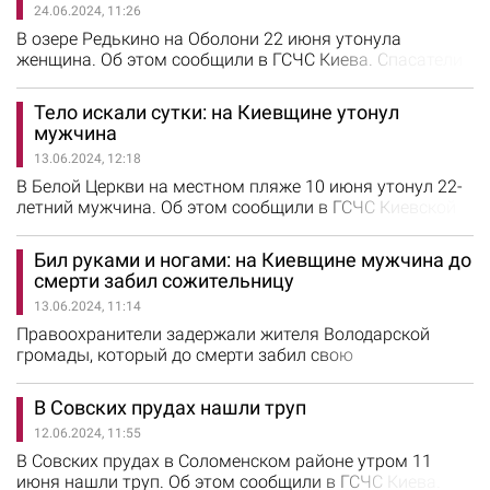
24.06.2024, 11:26
инструмента деблокировали тело из-под вагона.
Обстоятельства трагического случая будут
В озере Редькино на Оболони 22 июня утонула
устанавливать правоохранители.…
женщина. Об этом сообщили в ГСЧС Киева. Спасатели
обнаружили тело на глубине в 10-ти метрах от берега.
В тот же день утонул мужчина в пруду на ул. Олексы
Тело искали сутки: на Киевщине утонул
Довбуша Днепровского района. Его тело обнаружили в
мужчина
15 метрах от берега. Тела переданы соответствующим
13.06.2024, 12:18
службам. Обстоятельства гибели людей будут
устанавливать правоохранители.
В Белой Церкви на местном пляже 10 июня утонул 22-
летний мужчина. Об этом сообщили в ГСЧС Киевской
области. В тот день мужчина пошел купаться и не
выплыл. Спасатели искали его тело сутки. На
Бил руками и ногами: на Киевщине мужчина до
следующий день труп извлекли из воды водолазы. В
смерти забил сожительницу
тот день на Киевщине утонул еще один мужчина. Тело
13.06.2024, 11:14
обнаружили в водоеме на ул. Набережная в селе Вита
Почтовая. Детали…
Правоохранители задержали жителя Володарской
громады, который до смерти забил свою
сожительницу. Об этом сообщили в полиции Киевской
области. Правоохранители выяснили, что 50-летний
В Совских прудах нашли труп
мужчина вернулся с рыбалки домой. Дома между ним
12.06.2024, 11:55
и 47-летней сожительницей возникла ссора, которая
впоследствии переросла в драку. Мужчина бил
В Совских прудах в Соломенском районе утром 11
женщину руками и ногами, пока она не начала…
июня нашли труп. Об этом сообщили в ГСЧС Киева.