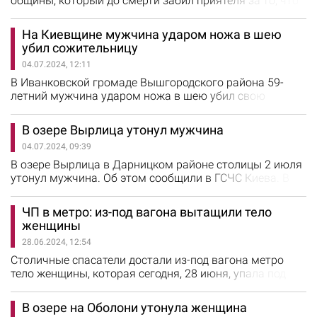
общины, который до смерти забил приятеля за то, что
он оскорбил его жену. Об этом сообщили в полиции
Киевской области. Установлено, что в частном доме
На Киевщине мужчина ударом ножа в шею
села Сухолесы между двумя мужчинами возник
убил сожительницу
конфликт. 50-летний мужчина сначала ударил
04.07.2024, 12:11
знакомого ногой по голове, от чего тот упал, а затем
продолжил бить его ногами. От…
В Иванковской громаде Вышгородского района 59-
летний мужчина ударом ножа в шею убил свою
сожительницу. Об этом сообщили в полиции Киевской
области. Предварительно установлено, что мужчина
В озере Вырлица утонул мужчина
был дома со своей сожительницей. Между ними
04.07.2024, 09:39
возникла ссора, в ходе которой мужчина схватил нож и
ударил женщину в шею, после чего сбежал. От
В озере Вырлица в Дарницком районе столицы 2 июля
полученного ранения 59-летняя женщина…
утонул мужчина. Об этом сообщили в ГСЧС Киева. В
тот день к спасателям поступило сообщение, что в
озере на улице Ревуцкого пропал человек. Водолазы
ЧП в метро: из-под вагона вытащили тело
обследовали дно водоема и на расстоянии 60 метров
женщины
от берега обнаружили тело мужчины. Утопленника
28.06.2024, 12:54
доставили к берегу и передали следственно-
оперативной группе. Обстоятельства…
Столичные спасатели достали из-под вагона метро
тело женщины, которая сегодня, 28 июня, упала под
поезд на станции "Золотые ворота". Об этом сообщили
в ГСЧС Киева. Женщину зажало под первым вагоном
В озере на Оболони утонула женщина
поезда. Спасатели с помощью гидравлического