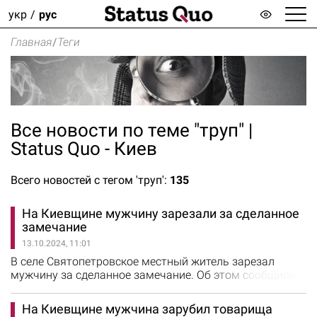
укр
рус
Главная
/
Теги
Все новости по теме "труп" |
Status Quo - Киев
Всего новостей с тегом 'труп':
135
На Киевщине мужчину зарезали за сделанное
замечание
13.10.2024, 11:01
В селе Святопетровское местный житель зарезал
мужчину за сделанное замечание. Об этом сообщили в
полиции Киевской области. Правоохранители
установили, что накануне между 34-летним и 39-
На Киевщине мужчина зарубил товарища
летним мужчинами возник конфликт. Последний