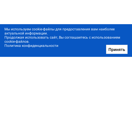
Мы используем cookie-файлы для предоставления вам наиболее
актуальной информации.
Продолжая использовать сайт, Вы соглашаетесь с использованием
cookie-файлов.
Политика конфиденциальности
Принять
Позвонить нам
Архив новостей
Контакты
Реклама в один клик
© 2001-2026, Staus Quo. Все права защищены.