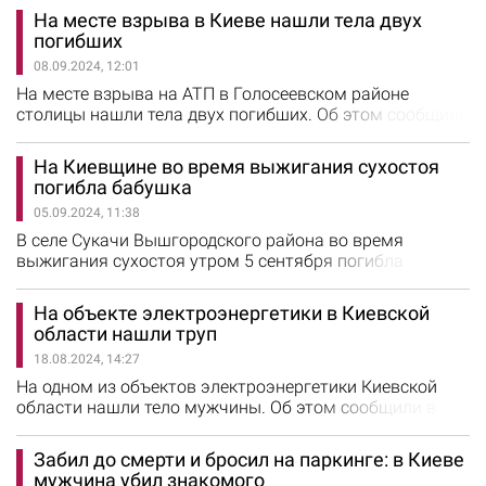
области. Когда спасатели прибыли на место, горел
На месте взрыва в Киеве нашли тела двух
частный дом на площади 78 кв.м и расположенная
погибших
рядом хозяйственная постройка. Во время проведения
08.09.2024, 12:01
разведки было найдено тело 62-летней женщины.
Пожар ликвидировали в 23:30.…
На месте взрыва на АТП в Голосеевском районе
столицы нашли тела двух погибших. Об этом сообщили
в ГСЧС Киева. В результате взрыва здание цеха
автотранспортного предприятия частично разрушено.
На Киевщине во время выжигания сухостоя
Поисковые и аварийно-спасательные работы
погибла бабушка
продолжаются. Детали взрыва выясняют
05.09.2024, 11:38
правоохранители.
В селе Сукачи Вышгородского района во время
выжигания сухостоя утром 5 сентября погибла
пожилая женщина. Об этом сообщили в ГСЧС Киевской
области. Когда спасатели прибыли на место, горела
На объекте электроэнергетики в Киевской
трава возле частного дома. Площадь возгорания
области нашли труп
составляла около 0,9 га. Приступив к тушению,
18.08.2024, 14:27
специалисты Службы спасения обнаружили тело
женщины. Погибшей оказалась 82-летняя бабушка,…
На одном из объектов электроэнергетики Киевской
области нашли тело мужчины. Об этом сообщили в
пресс-службе Министерства энергетики Украины. По
данным ведомства, погибшим оказался 52-летний
Забил до смерти и бросил на паркинге: в Киеве
слесарь тепломеханического оборудования. Врачи
мужчина убил знакомого