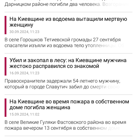
Дарницком районе погибли два человека. Возгорание
возникло вечером 1 октября на улице Садовой на
Осокорках, сообщили в ГСЧС Киева. Пожар произошел
На Киевщине из водоема вытащили мертвую
в двухэтажном частном доме. Возгорание
женщину
ликвидировали 2 октября в 02:09 на площади 80 кв. м.
30.09.2024, 11:23
Во время тушения пожара спасатели обнаружили тела
двух человек. Причину…
В селе Горошков Тетиевской громады 27 сентября
спасатели изъяли из водоема тело утопленницы. Об
этом сообщили в ГСЧС Киевской области. В тот день в
оперативно-диспетчерскую службу поступило
Убил и закопал в лесу: на Киевщине мужчина
сообщение, что в местном пруду тонет женщина. Когда
жестоко расправился со знакомой
спасатели прибыли на место, тело уже было на
16.09.2024, 11:23
поверхности воды. С помощью надувной лодки и
веревки спасатели достали погибшую…
Правоохранители задержали 54-летнего мужчину,
который в городе Славутич забил до смерти свою
знакомую и закопал ее тело в лесу. Об этом сообщили
в полиции Киевской области. Так, 9 сентября в
На Киевщине во время пожара в собственном
полицию обратилась женщина, которая сообщила об
доме погибла женщина
исчезновении своей 33-летней дочери.
15.09.2024, 11:02
Правоохранители выяснили, что накануне женщина
находилась в компании двух знакомых мужчин…
В селе Великие Гуляки Фастовского района во время
пожара вечером 13 сентября в собственном доме
погибла женщина. Об этом сообщили в ГСЧС Киевской