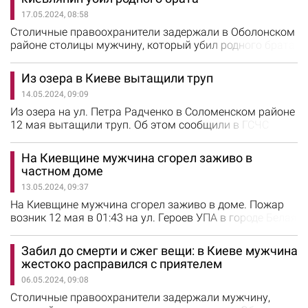
Причину пожара и обстоятельства трагического
17.05.2024, 08:58
случая будут устанавливать правоохранители.
Столичные правоохранители задержали в Оболонском
районе столицы мужчину, который убил родного брата.
Об этом сообщили в полиции Киева. Накануне 43-
летний киевлянин приехал к брату в гости. Между
Из озера в Киеве вытащили труп
родственниками во время застолья возник конфликт.
14.05.2024, 09:09
Хозяин схватил нож и нанес брату несколько ножевых
ранений, от которых тот скончался. Чтобы скрыть
Из озера на ул. Петра Радченко в Соломенском районе
следы преступления, злоумышленник…
12 мая вытащили труп. Об этом сообщили в ГСЧС
Киева. Тело мужчины обнаружили на поверхности
воды в 150 метрах от берега. С помощью
На Киевщине мужчина сгорел заживо в
спасательного снаряжения водолазы доставили
частном доме
утопленника к берегу. Обстоятельства трагического
13.05.2024, 09:37
случая будут устанавливать правоохранительные
органы.
На Киевщине мужчина сгорел заживо в доме. Пожар
возник 12 мая в 01:43 на ул. Героев УПА в городе Белая
Церковь, сообщили в ГСЧС Киевской области. Когда
спасатели прибыли на место, частный жилой дом
Забил до смерти и сжег вещи: в Киеве мужчина
пылал. Во время ликвидации пожара в помещении
жестоко расправился с приятелем
обнаружили тело 50-летнего мужчины. Его смерть
06.05.2024, 09:08
задокументировали правоохранители. Пожар
ликвидировали в 03:09. На месте…
Столичные правоохранители задержали мужчину,