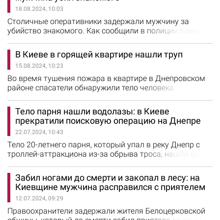
скорой помощи, которые прибыли на место,
18.08.2024, 10:03
констатировали смерть работника. Причину гибели
мужчины в Минэнерго не сообщают.
Столичные оперативники задержали мужчину за
убийство знакомого. Как сообщили в полиции Киева,
на днях в Святошинское управление поступило
сообщение, что в подземном паркинге одного из жилых
В Киеве в горящей квартире нашли труп
комплексов столицы обнаружено тело мужчины.
15.08.2024, 10:23
Правоохранители выяснили, что мужчина скончался в
результате полученных телесных повреждений.
Во время тушения пожара в квартире в Днепровском
Установлено, что мужчина работал охранником…
районе спасатели обнаружили тело человека.
Возгорание возникло утром 15 августа в многоэтажке
на проспекте Романа Шухевича, сообщили в ГСЧС
Тело парня нашли водолазы: в Киеве
Киева. Пожар вспыхнул в квартире на восьмом этаже
прекратили поисковую операцию на Днепре
16-этажки. В 07:27 огонь ликвидировали на площади
22.07.2024, 10:43
35 кв. м. Во время тушения спасатели обнаружили тело
человека. Причину пожара…
Тело 20-летнего парня, который упал в реку Днепр с
троллей-аттракциона из-за обрыва троса, нашли во
время обследования дна водоема. Поисковая
операция прекращена, сообщили в полиции Киева.
Забил ногами до смерти и закопал в лесу: на
Поиски парня продолжались еще с 21 июля около семи
Киевщине мужчина расправился с приятелем
часов. Их прекратили из-за наступления сумерек и
12.07.2024, 09:29
утром 22 июля продолжили. По данным КГГА,
спасатели нашли тело в 30 метрах от…
Правоохранители задержали жителя Белоцерковской