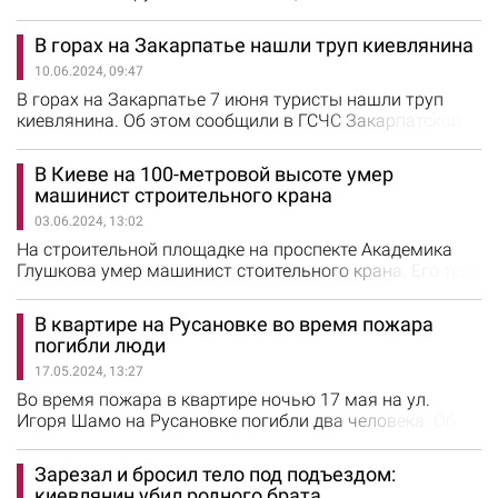
Водолазы-спасатели обнаружили утопленника на
расстоянии 20 м от берега на поверхности воды. С
В горах на Закарпатье нашли труп киевлянина
помощью водолазно-спасательного снаряжения тело
10.06.2024, 09:47
извлекли на берег и передали правоохранителям
Обстоятельства трагического случая будет
В горах на Закарпатье 7 июня туристы нашли труп
устанавливать полиция.
киевлянина. Об этом сообщили в ГСЧС Закарпатской
области. Тело обнаружили туристы, которые шли по
Черногорскому хребту в районе горы Ребра.
В Киеве на 100-метровой высоте умер
Погибшему было 53 года. После проведения
машинист строительного крана
оперативно-следственных мероприятий горные
03.06.2024, 13:02
спасатели транспортировали тело в морг.
Причину гибели мужчины и обстоятельства
На строительной площадке на проспекте Академика
происшествия…
Глушкова умер машинист стоительного крана. Его тело
обнаружили в запертой кабине на высоте 26 этажа,
сообщили в КАРС "Киевская служба спасения".
В квартире на Русановке во время пожара
Оказалось, что 25-летний машинист не выходил на
погибли люди
связь. Через некоторое время его обнаружили
17.05.2024, 13:27
мертвым коллеги и обратились к спасателям, ведь
спустить тело с почти 100-метровой…
Во время пожара в квартире ночью 17 мая на ул.
Игоря Шамо на Русановке погибли два человека. Об
этом сообщили в ГСЧС Киева. Возгорание возникло в
квартире на девятом этаже. Во время тушения пожара
Зарезал и бросил тело под подъездом:
спасатели обнаружили тела мужчины и женщины.
киевлянин убил родного брата