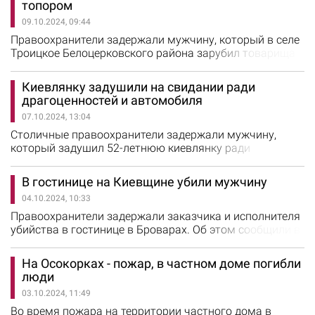
топором
сделал замечание соседу, который, разговаривая по
09.10.2024, 09:44
телефону, нецензурно выражался. Мужчина решил
отомстить. Зайдя в дом, он схватил нож и…
Правоохранители задержали мужчину, который в селе
Троицкое Белоцерковского района зарубил товарища
топором. Об этом сообщили в полиции Киевской
области. Полицейские установили, что 44-летний
Киевлянку задушили на свидании ради
мужчина пил дома спиртное в компании своего 60-
драгоценностей и автомобиля
летнего приятеля. Между мужчинами возникла ссора,
07.10.2024, 13:04
в ходе которой гость нанес шесть ударов топором по
шее хозяину дома. От полученных…
Столичные правоохранители задержали мужчину,
который задушил 52-летнюю киевлянку ради
драгоценностей и автомобиля. Об этом сообщили в
полиции Киева. Сообщение об убийстве женщины
В гостинице на Киевщине убили мужчину
поступило в полицию от родственников погибшей. Они
04.10.2024, 10:33
забили тревогу, когда 51-летняя киевлянка перестала
выходить на связь, а когда приехали к ней домой -
Правоохранители задержали заказчика и исполнителя
обнаружили в квартире ее тело со следами…
убийства в гостинице в Броварах. Об этом сообщили в
полиции Киевской области. 3 октября в полицию
поступило сообщение от администратора одного из
На Осокорках - пожар, в частном доме погибли
отелей в Броварах, что она услышала звуки выстрелов
люди
и пошла узнать, что происходит. В одном из номеров
03.10.2024, 11:49
женщина обнаружила тело неизвестного мужчины. На
месте полицейские…
Во время пожара на территории частного дома в